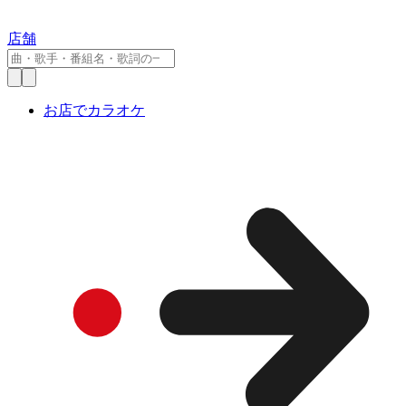
店舗
お店でカラオケ