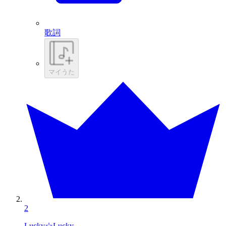
歌詞
マイうた
2
Lucky☆Lucky