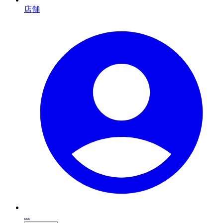
店舗
...