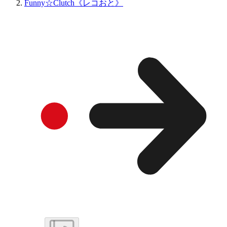
Funny☆Clutch《レコおと》