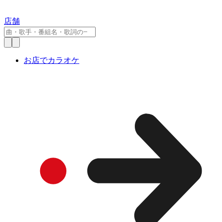
店舗
お店でカラオケ