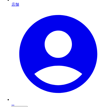
店舗
...