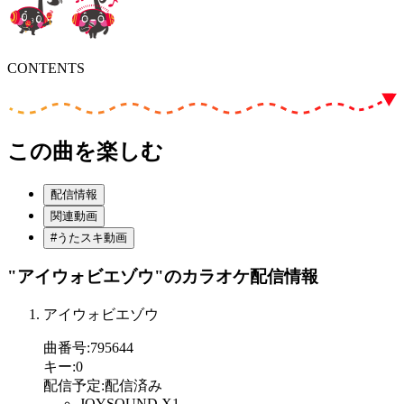
CONTENTS
この曲を楽しむ
配信情報
関連動画
#うたスキ動画
"アイウォビエゾウ"
のカラオケ配信情報
アイウォビエゾウ
曲番号
:
795644
キー
:
0
配信予定
:
配信済み
JOYSOUND X1