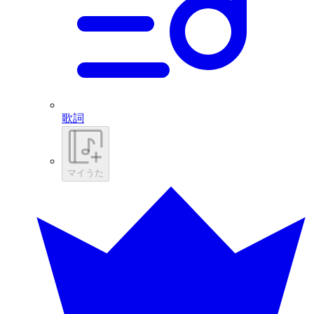
歌詞
マイうた