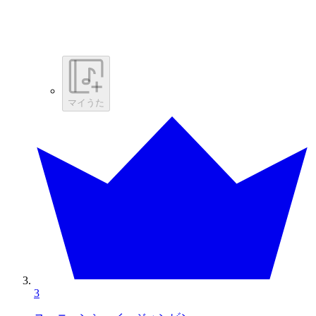
マイうた
3