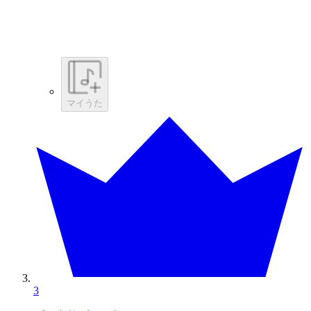
マイうた
3