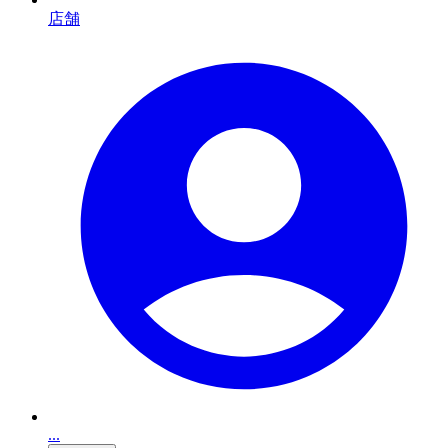
店舗
...