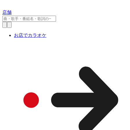
店舗
お店でカラオケ