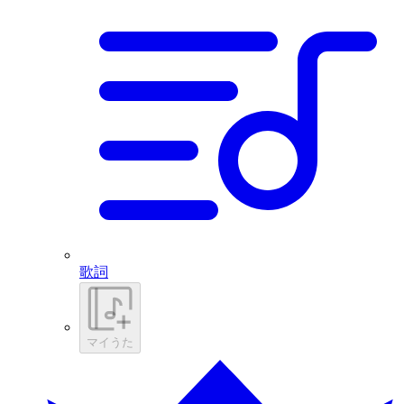
歌詞
マイうた