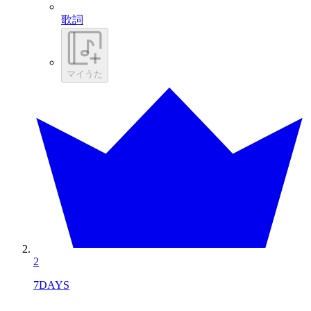
歌詞
マイうた
2
7DAYS