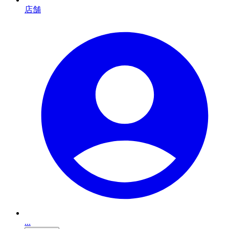
店舗
...