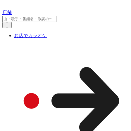
店舗
お店でカラオケ