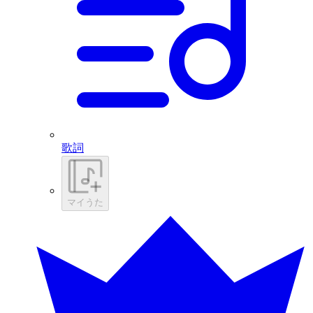
歌詞
マイうた