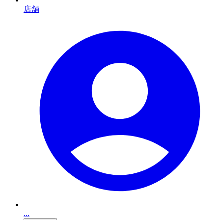
店舗
...