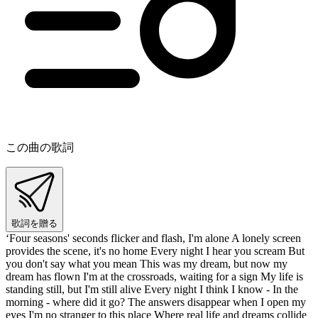
この曲の歌詞
歌詞を贈る
‘Four seasons' seconds flicker and flash, I'm alone A lonely screen
provides the scene, it's no home Every night I hear you scream But
you don't say what you mean This was my dream, but now my
dream has flown I'm at the crossroads, waiting for a sign My life is
standing still, but I'm still alive Every night I think I know - In the
morning - where did it go? The answers disappear when I open my
eyes I'm no stranger to this place Where real life and dreams collide