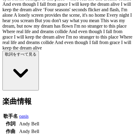
And even though I fall from grace I will keep the dream alive I will
keep the dream alive ‘Four seasons' seconds flicker and flash, I'm
alone A lonely screen provides the scene, it's no home Every night I
hear you scream But you don't say what you mean This was my
dream, but now my dream has flown I'm no stranger to this place
Where real life and dreams collide And even though I fall from
grace I will keep the dream alive I'm no stranger to this place Where
real life and dreams collide And even though I fall from grace I will
keep the dream alive
歌詞をすべて見る
楽曲情報
歌手名
oasis
作詞
Andy Bell
作曲
Andy Bell