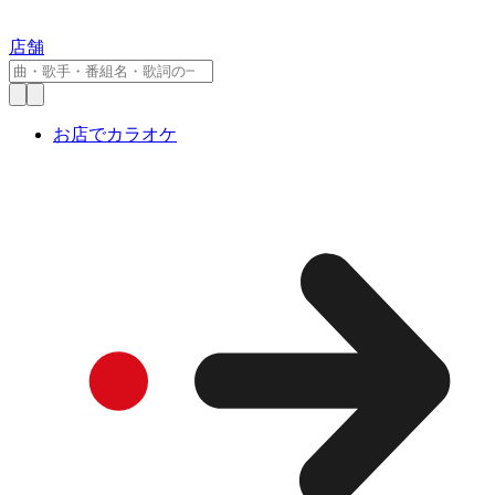
店舗
お店でカラオケ