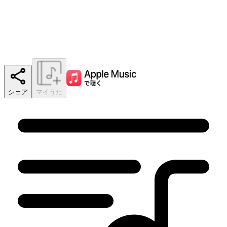
シェア
マイうた