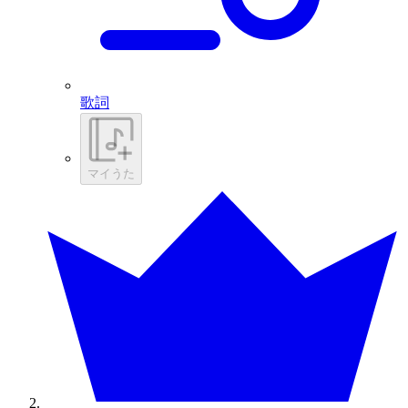
歌詞
マイうた