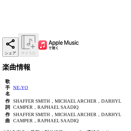
シェア
マイうた
楽曲情報
歌
手
NE-YO
名
作
SHAFFER SMITH，MICHAEL ARCHER，DARHYL
詞
CAMPER，RAPHAEL SAADIQ
作
SHAFFER SMITH，MICHAEL ARCHER，DARHYL
曲
CAMPER，RAPHAEL SAADIQ