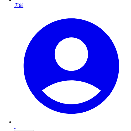
店舗
...