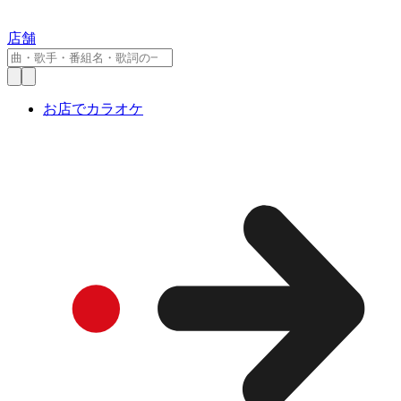
店舗
お店でカラオケ