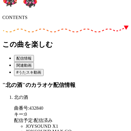
CONTENTS
この曲を楽しむ
配信情報
関連動画
#うたスキ動画
"北の酒"
のカラオケ配信情報
北の酒
曲番号
:
432840
キー
:
0
配信予定
:
配信済み
JOYSOUND X1