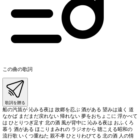
この曲の歌詞
歌詞を贈る
船の汽笛が 沁みる夜は 故郷を忍ぶ 酒がある 望みは遠く 道
なかば まだまだ戻れない 帰れない 夢をおちょこに 浮かべて
は ひとりつぎ足す 北の酒 風が背中に 沁みる夜は おふくろ
慕う 酒がある ほこりまみれの ラジオから 聴こえる昭和の
流行歌 いくつ重ねた 親不孝 ひとりわびてる 北の酒 人の情