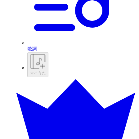
歌詞
マイうた