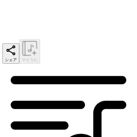
シェア
マイうた