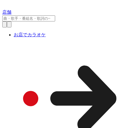
店舗
お店でカラオケ