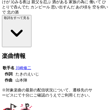
けが 沁みる夜は 親父を忍ぶ 酒がある 家族の為に 働いて ひ
とりで呑んでた カンビール 思い出すんだ あの頃を 空を仰い
で 北の酒
歌詞をすべて見る
楽曲情報
歌手名
川崎修二
作詞
たきのえいじ
作曲
山本陣
※対象楽曲の最新の配信状況について、遷移先のサ
ービスにて十分にご確認のうえでご利用ください。