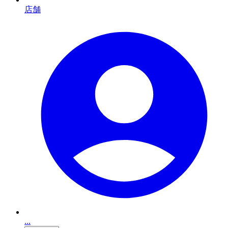
店舗
...