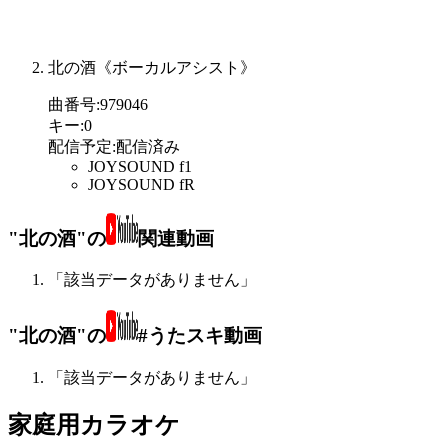
北の酒《ボーカルアシスト》
曲番号
:
979046
キー
:
0
配信予定
:
配信済み
JOYSOUND f1
JOYSOUND fR
"北の酒"の
関連動画
「該当データがありません」
"北の酒"の
#うたスキ動画
「該当データがありません」
家庭用カラオケ