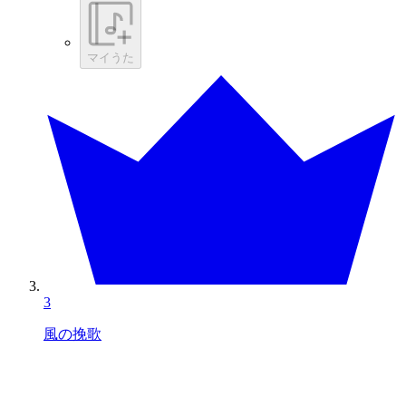
マイうた
3
風の挽歌