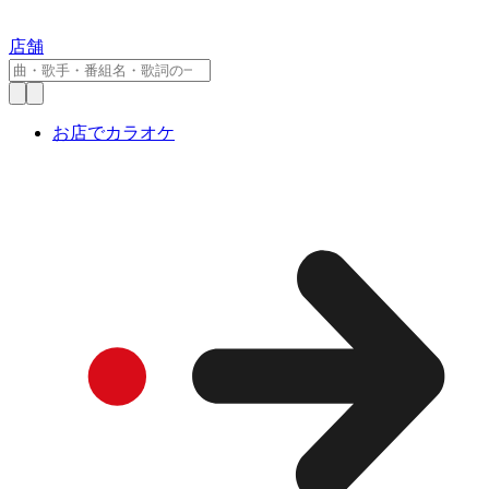
店舗
お店でカラオケ