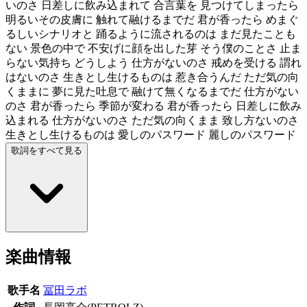
いのさ 日差しに飲み込まれて 合言葉を 見つけてしまったら
明るいその皮膚に 触れて融けるまでだ 君が香ったら めまぐ
るしいシナリオと 踊るように流されるのは まだ見たことも
ない 景色の中で 不安げに顔を出した芽 そう僕のことさ 止ま
らない気持ち どうしよう 仕方がないのさ 戒めを受ける 謂れ
はないのさ 生きとし生けるものは 惹き合うんだ ただ気の向
くままに 夢に見た吐息で 融けて無くなるまでだ 仕方がない
のさ 君が香ったら 季節が変わる 君が香ったら 日差しに飲み
込まれる 仕方がないのさ ただ気の向くまま 致し方ないのさ
生きとし生けるものは 愛しのパスワード 麗しのパスワード
歌詞をすべて見る
楽曲情報
歌手名
冨田ラボ