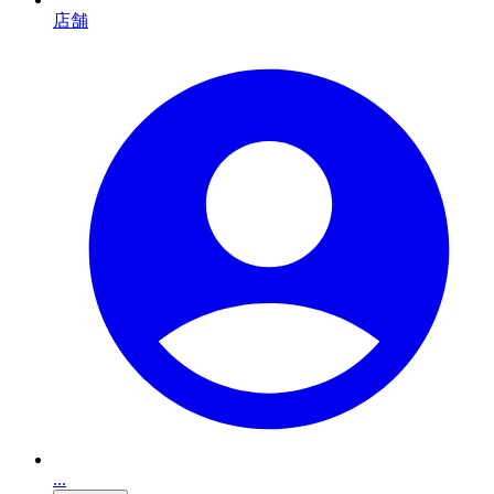
店舗
...