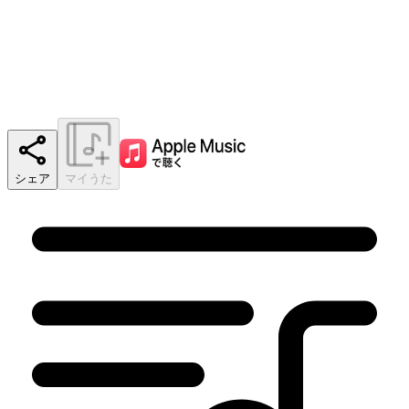
シェア
マイうた