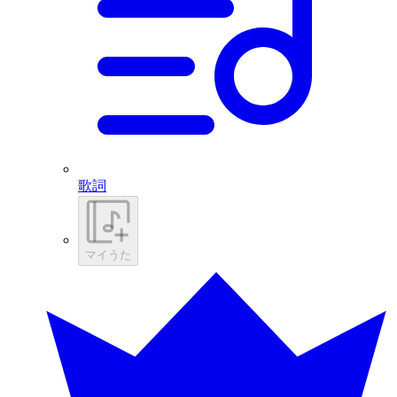
歌詞
マイうた