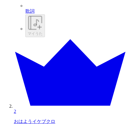
歌詞
マイうた
2
おはようイケブクロ