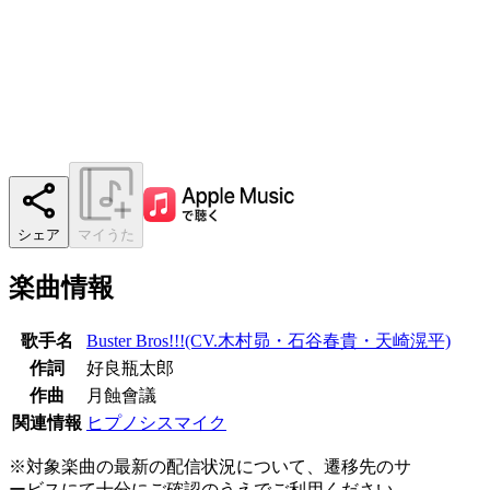
シェア
マイうた
楽曲情報
歌手名
Buster Bros!!!(CV.木村昴・石谷春貴・天崎滉平)
作詞
好良瓶太郎
作曲
月蝕會議
関連情報
ヒプノシスマイク
※対象楽曲の最新の配信状況について、遷移先のサ
ービスにて十分にご確認のうえでご利用ください。