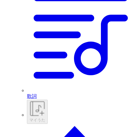
歌詞
マイうた