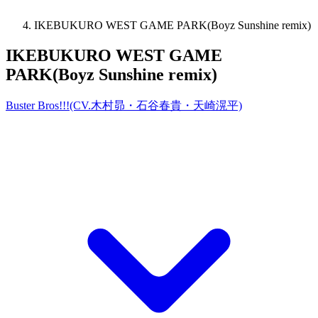
IKEBUKURO WEST GAME PARK(Boyz Sunshine remix)
IKEBUKURO WEST GAME
PARK(Boyz Sunshine remix)
Buster Bros!!!(CV.木村昴・石谷春貴・天崎滉平)