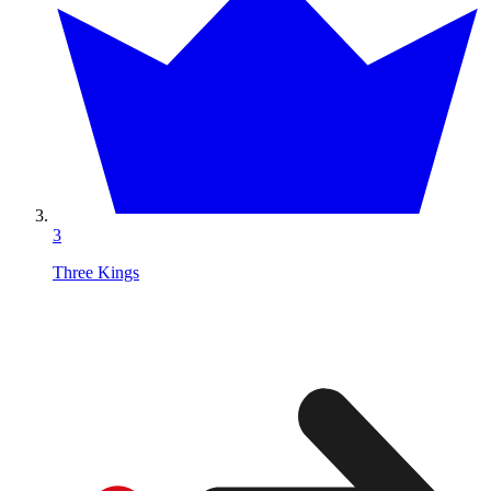
3
Three Kings