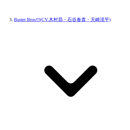
Buster Bros!!!(CV.木村昴・石谷春貴・天崎滉平)