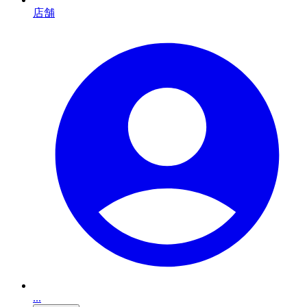
店舗
...