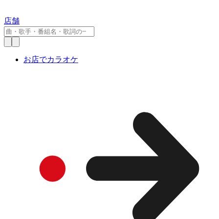
店舗
お店でカラオケ