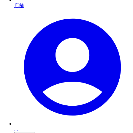
店舗
...