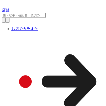
店舗
お店でカラオケ