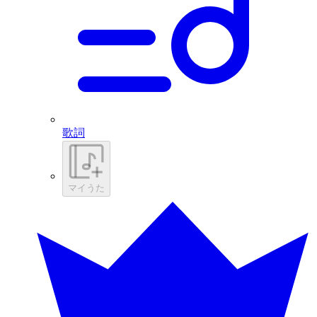
歌詞
マイうた