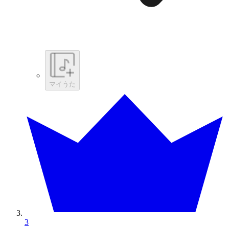
マイうた
3