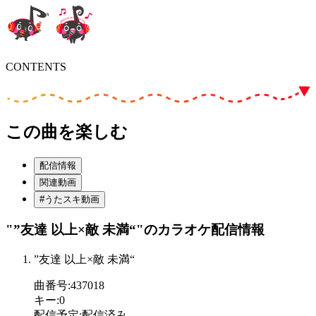
CONTENTS
この曲を楽しむ
配信情報
関連動画
#うたスキ動画
"”友達 以上×敵 未満“"
のカラオケ配信情報
”友達 以上×敵 未満“
曲番号
:
437018
キー
:
0
配信予定
:
配信済み