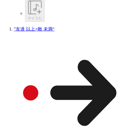
マイうた
”友達 以上×敵 未満“