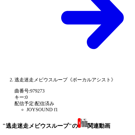
逃走迷走メビウスループ《ボーカルアシスト》
曲番号
:
979273
キー
:
0
配信予定
:
配信済み
JOYSOUND f1
"逃走迷走メビウスループ"の
関連動画