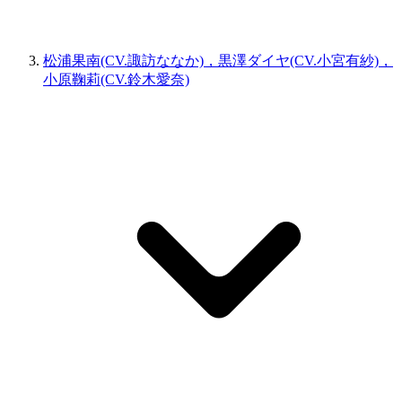
松浦果南(CV.諏訪ななか)，黒澤ダイヤ(CV.小宮有紗)，
小原鞠莉(CV.鈴木愛奈)