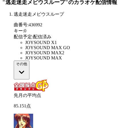
"逃走迷走メビウスループ"
のカラオケ配信情報
逃走迷走メビウスループ
曲番号
:
436992
キー
:
0
配信予定
:
配信済み
JOYSOUND X1
JOYSOUND MAX GO
JOYSOUND MAX2
JOYSOUND MAX
その他
先月の平均点
85
.
151
点