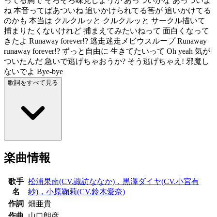
ってる胸で そろそろ味見しようか あっついかな あっついよ
ね 本音ってばあついね 追いかけられてる筈が 追いかけてる
のかも 本当は クルクルッと クルクルッと サークル描いて
捕まりたくないけれど 捕まえてみたいねって 面白くなって
きたよ Runaway forever!? 逃走迷走メビウスループ Runaway
runaway forever!? ずっと自由に 生きてたいって Oh yeah 気が
ついたんだ 急いで逃げちゃおうか? そう逃げちゃえ! 邪魔し
ないでよ Bye-bye
歌詞をすべて見る
楽曲情報
歌手
松浦果南(CV.諏訪ななか)，黒澤ダイヤ(CV.小宮有
名
紗)，小原鞠莉(CV.鈴木愛奈)
作詞
畑亜貴
作曲
山口朗彦