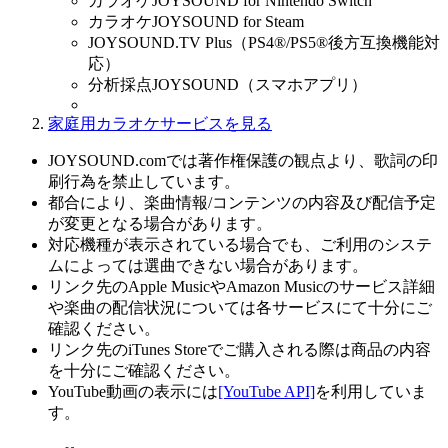
カラオケJOYSOUND for Nintendo Switch
カラオケJOYSOUND for Steam
JOYSOUND.TV Plus（PS4®/PS5®後方互換機能対
応）
分析採点JOYSOUND（スマホアプリ）
家庭用カラオケサービスを見る
JOYSOUND.comでは著作権保護の観点より、歌詞の印
刷行為を禁止しています。
都合により、楽曲情報/コンテンツの内容及び配信予定
が変更となる場合があります。
対応機種が表示されている場合でも、ご利用のシステ
ムによっては選曲できない場合があります。
リンク先のApple MusicやAmazon Musicのサービス詳細
や楽曲の配信状況については各サービスにて十分にご
確認ください。
リンク先のiTunes Storeでご購入される際は商品の内容
を十分にご確認ください。
YouTube動画の表示には
[YouTube API]
を利用していま
す。