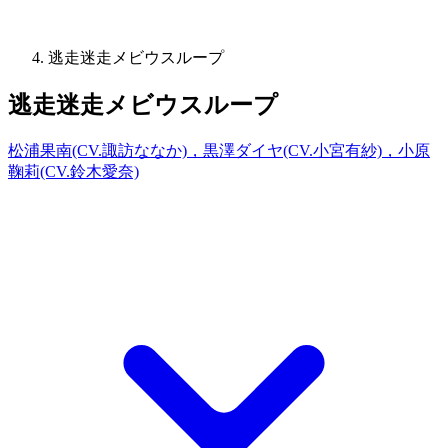
逃走迷走メビウスループ
逃走迷走メビウスループ
松浦果南(CV.諏訪ななか)，黒澤ダイヤ(CV.小宮有紗)，小原
鞠莉(CV.鈴木愛奈)