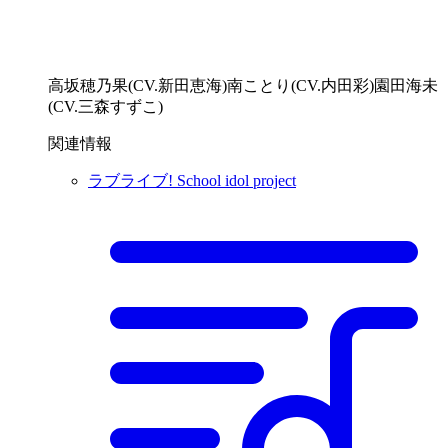
高坂穂乃果(CV.新田恵海)南ことり(CV.内田彩)園田海未
(CV.三森すずこ)
関連情報
ラブライブ! School idol project