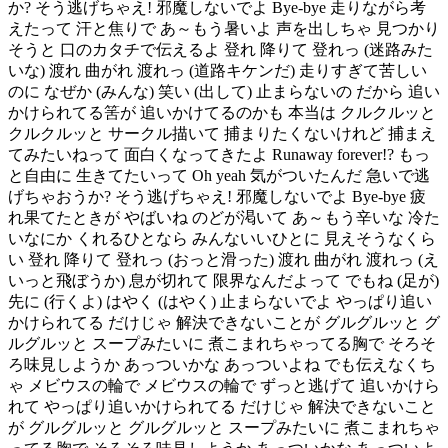
か? そう逃げちゃえ! 邪魔しないでよ Bye-bye 走りながら考
えたって 汗と焦りで あ～もう暑いよ 声を出しちゃ 見つかり
そうと 口のカタチで伝えるよ 登れ 降りて 登れっ (迷路みた
いな) 渡れ 曲がれ 渡れっ (道路キケンだ) 走りすぎて苦しい
のに なぜか (みんな) 笑い (出して) 止まらないの だから 追い
かけられてる筈が 追いかけてるのかも 本当は クルクルッと
クルクルッと サークル描いて 捕まりたくないけれど 捕まえ
てみたいねって 面白くなってきたよ Runaway forever!? もっ
と自由に 生きてたいって Oh yeah 気がついたんだ 急いで逃
げちゃおうか? そう逃げちゃえ! 邪魔しないでよ Bye-bye 疲
れ果てたときが やばいね のどが渇いて あ～もう辛いな 冷た
いなにか くれるひとなら みんないいひとに 見えそうなくら
い 登れ 降りて 登れっ (おっと滑った) 渡れ 曲がれ 渡れっ (え
いっと飛ぼうか) 息が切れて 限界なんだよって でもね (足が)
先に (行くよ) はやく (はやく) 止まらないでよ やっぱり追い
かけられてる だけじゃ 解決できないことが グルグルッと グ
ルグルッと スープみたいに 煮こまれちゃってる胸で そろそ
ろ味見しようか あっついかな あっついよね でも伝えなくち
ゃ メビウスの輪で メビウスの輪で ずっと逃げて 追いかけら
れて やっぱり追いかけられてる だけじゃ 解決できないこと
が グルグルッと グルグルッと スープみたいに 煮こまれちゃ