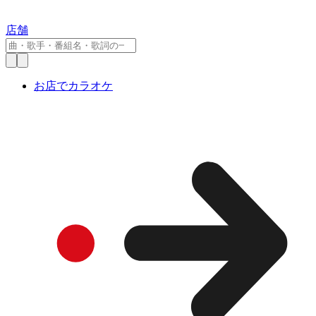
店舗
お店でカラオケ