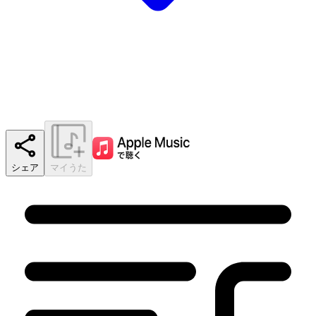
シェア
マイうた