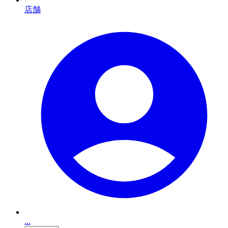
店舗
...