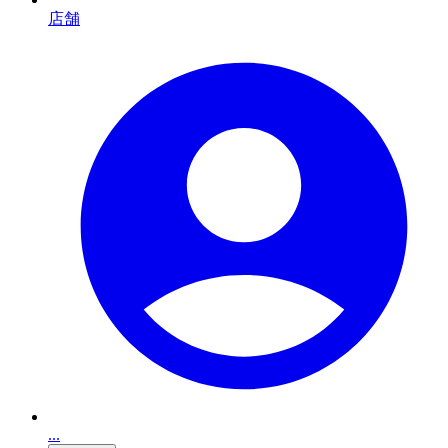
店舗
...