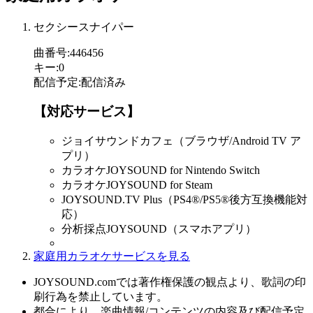
セクシースナイパー
曲番号
:
446456
キー
:
0
配信予定
:
配信済み
【対応サービス】
ジョイサウンドカフェ（ブラウザ/Android TV ア
プリ）
カラオケJOYSOUND for Nintendo Switch
カラオケJOYSOUND for Steam
JOYSOUND.TV Plus（PS4®/PS5®後方互換機能対
応）
分析採点JOYSOUND（スマホアプリ）
家庭用カラオケサービスを見る
JOYSOUND.comでは著作権保護の観点より、歌詞の印
刷行為を禁止しています。
都合により、楽曲情報/コンテンツの内容及び配信予定