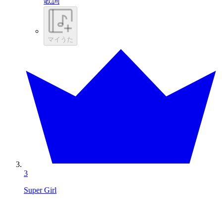
歌詞
マイうた
3
Super Girl