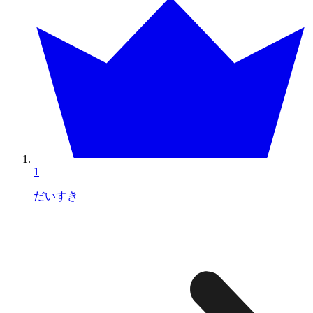
1
だいすき