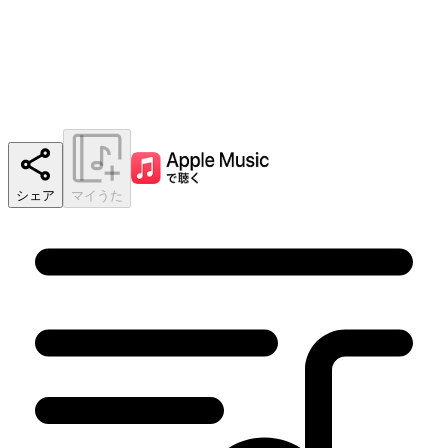
シェア
マイうた