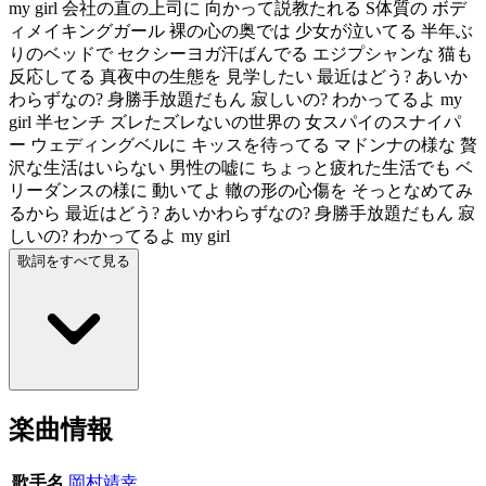
my girl 会社の直の上司に 向かって説教たれる S体質の ボデ
ィメイキングガール 裸の心の奥では 少女が泣いてる 半年ぶ
りのベッドで セクシーヨガ汗ばんでる エジプシャンな 猫も
反応してる 真夜中の生態を 見学したい 最近はどう? あいか
わらずなの? 身勝手放題だもん 寂しいの? わかってるよ my
girl 半センチ ズレたズレないの世界の 女スパイのスナイパ
ー ウェディングベルに キッスを待ってる マドンナの様な 贅
沢な生活はいらない 男性の嘘に ちょっと疲れた生活でも ベ
リーダンスの様に 動いてよ 轍の形の心傷を そっとなめてみ
るから 最近はどう? あいかわらずなの? 身勝手放題だもん 寂
しいの? わかってるよ my girl
歌詞をすべて見る
楽曲情報
歌手名
岡村靖幸