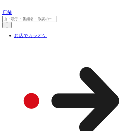
店舗
お店でカラオケ