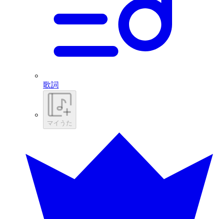
歌詞
マイうた