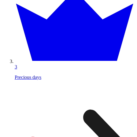
3
Precious days