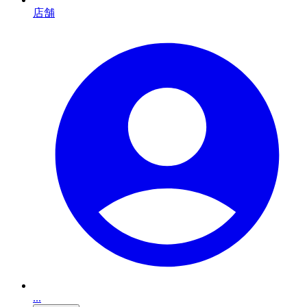
店舗
...