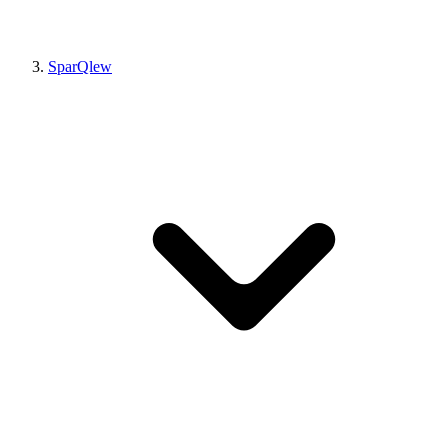
SparQlew