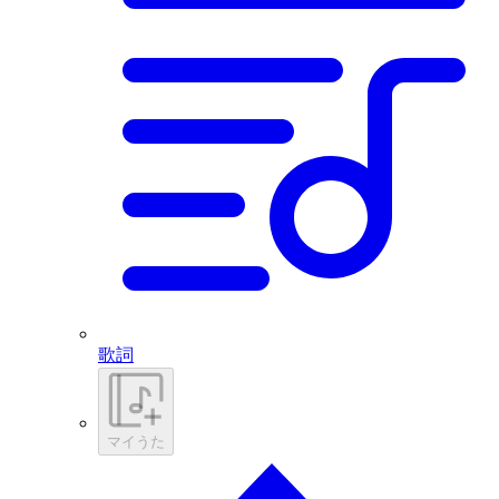
歌詞
マイうた