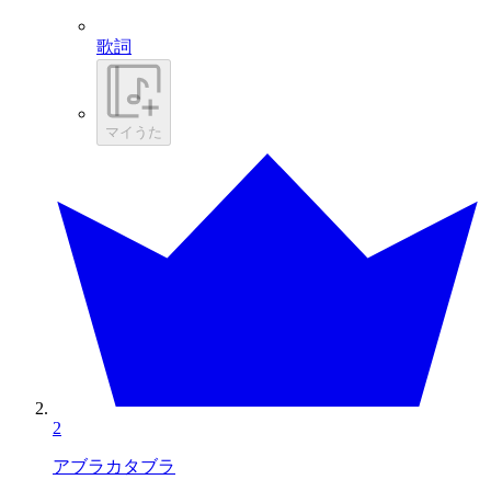
歌詞
マイうた
2
アブラカタブラ