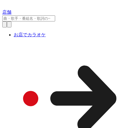
店舗
お店でカラオケ