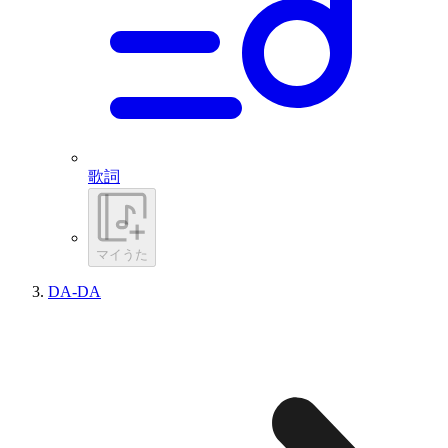
歌詞
マイうた
DA-DA