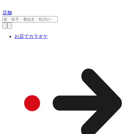
店舗
お店でカラオケ