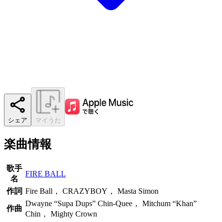
シェア
マイうた
楽曲情報
歌手
FIRE BALL
名
作詞
Fire Ball， CRAZYBOY， Masta Simon
Dwayne “Supa Dups” Chin-Quee， Mitchum “Khan”
作曲
Chin， Mighty Crown