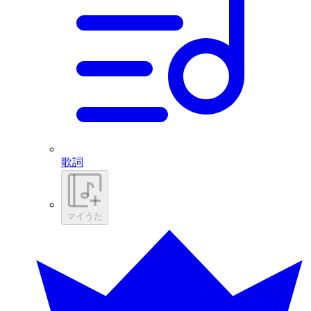
歌詞
マイうた