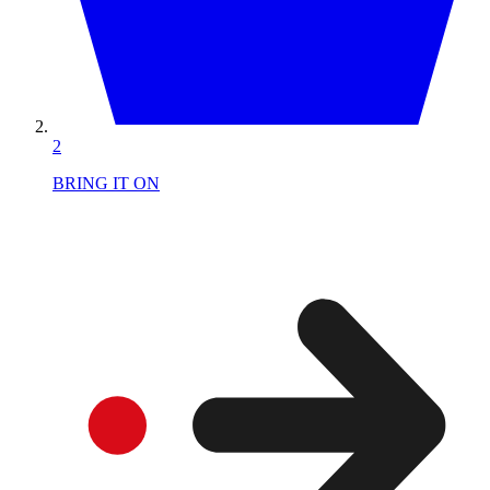
2
BRING IT ON