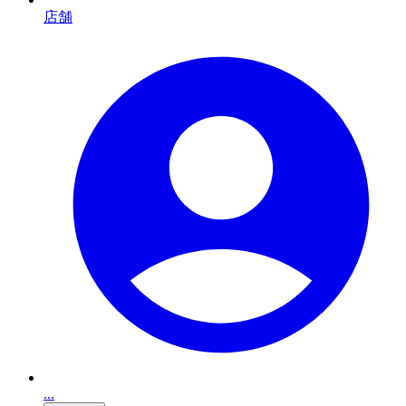
店舗
...