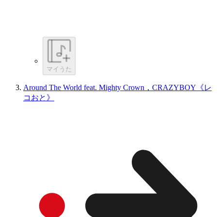
マイうた
Around The World feat. Mighty Crown，CRAZYBOY《レ
コおと》