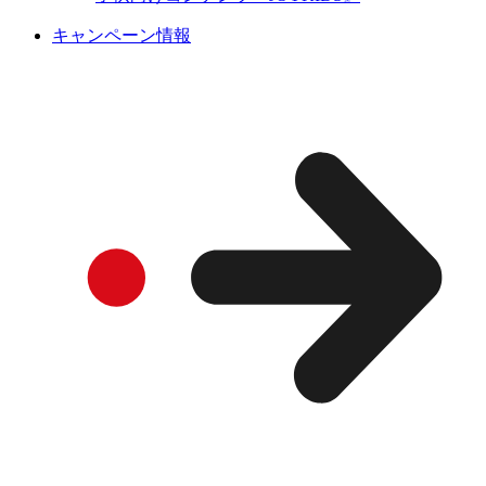
キャンペーン情報