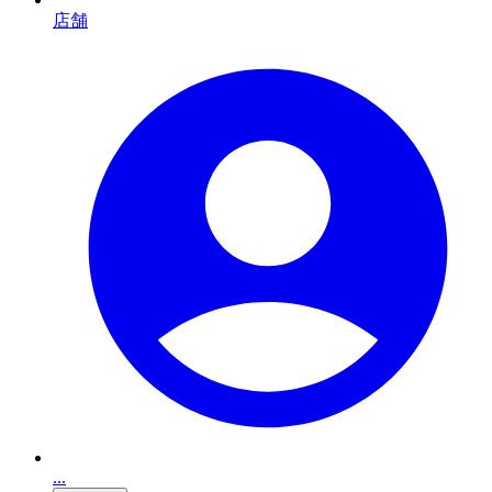
店舗
...