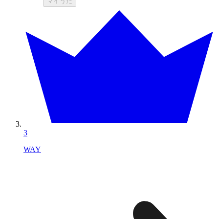
マイうた
3
WAY