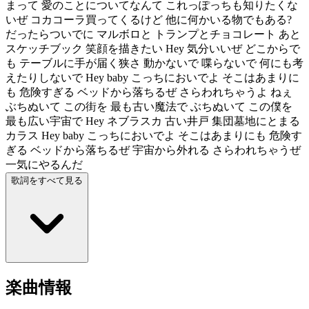
まって 愛のことについてなんて これっぽっちも知りたくな
いぜ コカコーラ買ってくるけど 他に何かいる物でもある?
だったらついでに マルボロと トランプとチョコレート あと
スケッチブック 笑顔を描きたい Hey 気分いいぜ どこからで
も テーブルに手が届く狭さ 動かないで 喋らないで 何にも考
えたりしないで Hey baby こっちにおいでよ そこはあまりに
も 危険すぎる ベッドから落ちるぜ さらわれちゃうよ ねぇ
ぶちぬいて この街を 最も古い魔法で ぶちぬいて この僕を
最も広い宇宙で Hey ネブラスカ 古い井戸 集団墓地にとまる
カラス Hey baby こっちにおいでよ そこはあまりにも 危険す
ぎる ベッドから落ちるぜ 宇宙から外れる さらわれちゃうぜ
一気にやるんだ
歌詞をすべて見る
楽曲情報