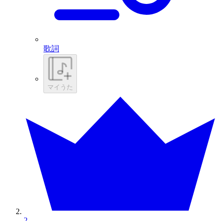
歌詞
マイうた
2