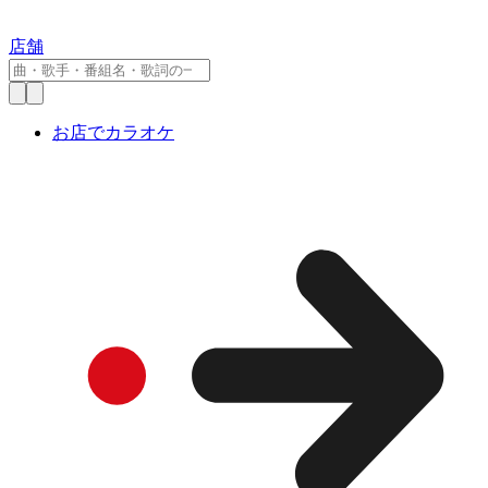
店舗
お店でカラオケ