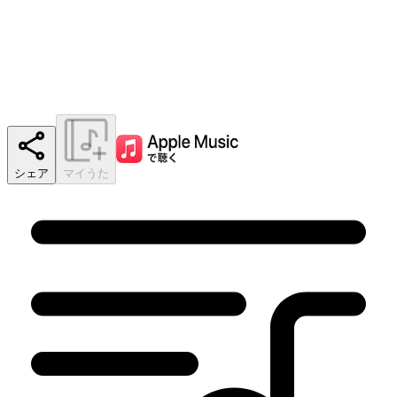
シェア
マイうた