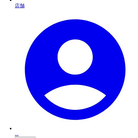
店舗
...