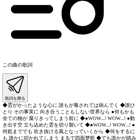
この曲の歌詞
歌詞を贈る
◆雲がかったような心に 誰もが毒されては病んでく ◆誰ひ
とり その事実に 向き合うこともしない世界なら ●何もかも
全ての物が 腐りきってしまう前に ◆●WOW...! WOW...! ●動
き出す空 立ち込めた雲を切り裂いて ◆●WOW...! WOW...! ●
何処まででも 吹き抜ける風となっていくから ◆何をするに
も 誰かに叩かれてしまう まるで四面楚歌 ◆でも誰かが踏み