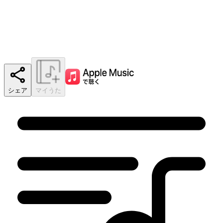
シェア
マイうた