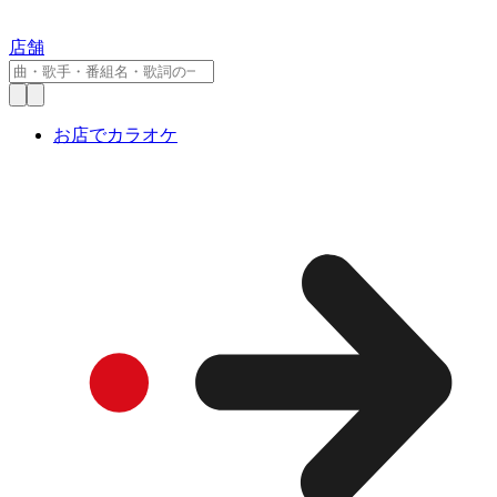
店舗
お店でカラオケ