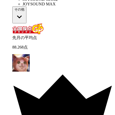
JOYSOUND MAX
その他
先月の平均点
88
.
268
点