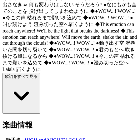
出さなきゃ 何も変わりはしない そうだろう? ●なにもかも全
てのことを 投げ出してしまわぬように ◆●WOW...! WOW...!
●今この声 枯れるまで願いを込めて ◆●WOW...! WOW...! ●
叫び続けよう 澄み切った空へ届くように ◆This emotion can
reach anywhere! We'll be the light that breaks the darkness! ◆This
emotion can reach anywhere! Will move the earth, shake the air, and
cut through the clouds! ◆●WOW...! WOW...! ●動き出す空 渦巻
いた闇を切り裂いて ◆●WOW...! WOW...! ●君のもとへ 吹き
抜ける風になるから ◆●WOW...! WOW...! ●今この声 枯れる
まで願いを込めて ◆●WOW...! WOW...! ●澄み切った空へ
Lalala 届くように
歌詞をすべて見る
楽曲情報