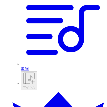
歌詞
マイうた