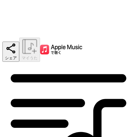
シェア
マイうた