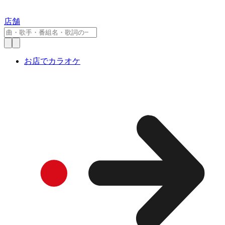
店舗
お店でカラオケ