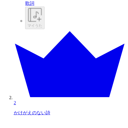
歌詞
マイうた
2
かけがえのない詩