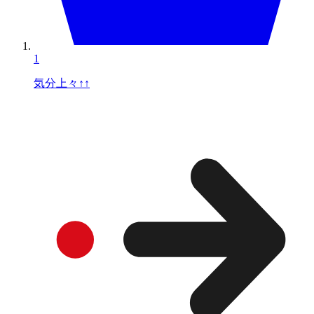
1
気分上々↑↑