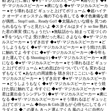
動 あなたに響け ◆●ザ･マジカルスピーカー ●踊りだす ◆●
ザ･マジカルスピーカー ●虜になる ◆●ザ･マジカルスピーカ
ー ●そう壊れるほど ギュッと上げてボリューム ◆超ハイテ
ク オーディオシステム 俺の下心を表してる ◆才色兼備な君
が偶然... Stop!! unh... Ready Go!! ◆太陽みたいな瞳を 見つめ
られるなら ずっと見たいよ ◆スタイルはタイト so fine 熟れ
た君の果実 僕にちょうだい ●無駄話から 始まって近づくの
●手をつないでよ 受け身だった私に さよなら ◆●ザ･マジカ
ルスピーカー ●うずき出す ◆●ザ･マジカルスピーカー ●ど
うしようもなく ◆●ザ･マジカルスピーカー ●そう焼けた肌
に触れてよ 今すぐに ◆●ザ･マジカルスピーカー (◆今年も
また運んでくる Shooting☆) ◆●ザ･マジカルスピーカー ●虜
になる ◆●ザ･マジカルスピーカー ●そう壊れるほど ギュッ
と上げてボリューム ●ため息ばかりついていても 変わるは
ずもなくて ●あなたの周波数を 聴き分けここにいる ◆●ザ･
マジカルスピーカー ●うずき出す ◆●ザ･マジカルスピーカ
ー ●どうしようもなく ◆●ザ･マジカルスピーカー ●そう焼
けた肌に触れてよ 今すぐに ◆●ザ･マジカルスピーカー (◆
君は夏出会うシンデレラ) ◆●ザ･マジカルスピーカー ●虜に
なる ◆●ザ･マジカルスピーカー ●そう壊れるほど ギュッと
上げてボリューム ◆Boys & Girls 誰もが 心待ちにしてる パ
ラダイス ◆この夏も きっと運んでくる 風のように自然な