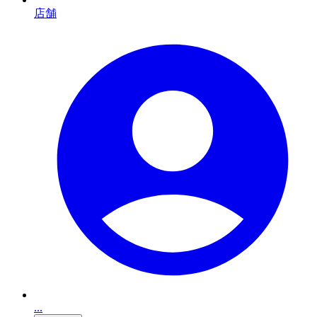
店舗
...