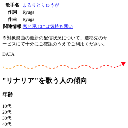
歌手名
まるりとりゅうが
作詞
Ryuga
作曲
Ryuga
関連情報
恋と呼ぶには気持ち悪い
※対象楽曲の最新の配信状況について、遷移先のサ
ービスにて十分にご確認のうえでご利用ください。
DATA
"リナリア"を歌う人の傾向
年齢
10代
20代
30代
40代