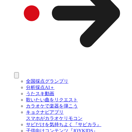
全国採点グランプリ
分析採点AI＋
うたスキ動画
歌いたい曲をリクエスト
カラオケで楽器を弾こう
キョクナビアプリ
スマホがカラオケリモコン
サビだけを気持ちよく『サビカラ』
子供向けコンテンツ『JOYKIDS』