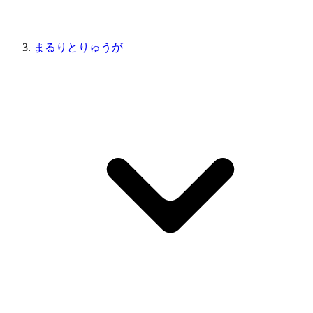
まるりとりゅうが