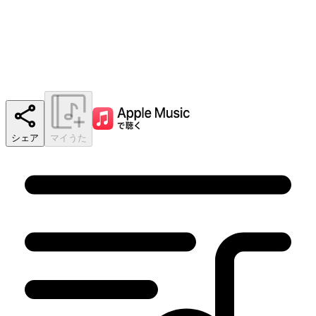
シェア
マイうた