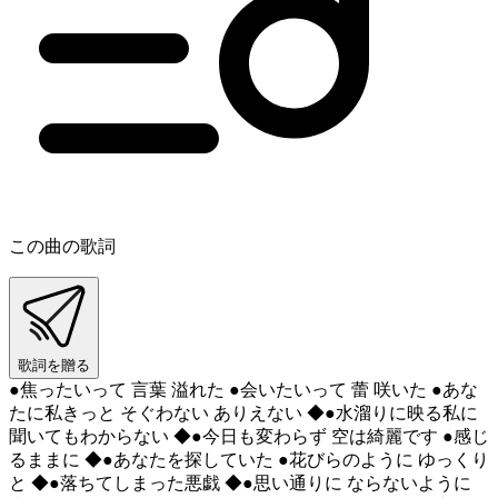
この曲の歌詞
歌詞を贈る
●焦ったいって 言葉 溢れた ●会いたいって 蕾 咲いた ●あな
たに私きっと そぐわない ありえない ◆●水溜りに映る私に
聞いてもわからない ◆●今日も変わらず 空は綺麗です ●感じ
るままに ◆●あなたを探していた ●花びらのように ゆっくり
と ◆●落ちてしまった悪戯 ◆●思い通りに ならないように