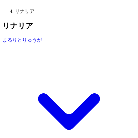
リナリア
リナリア
まるりとりゅうが