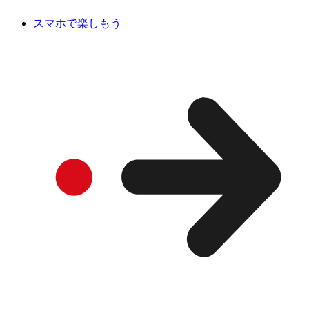
スマホで楽しもう