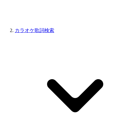
カラオケ歌詞検索