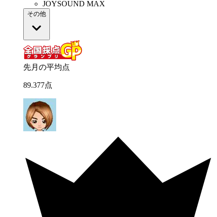
JOYSOUND MAX
その他
先月の平均点
89
.
377
点