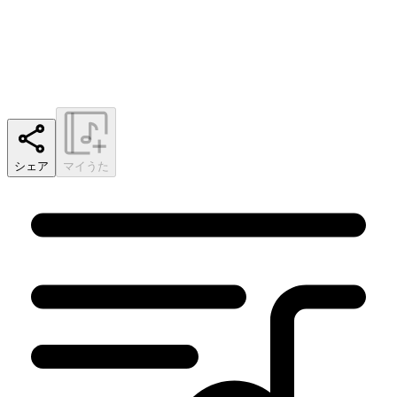
シェア
マイうた