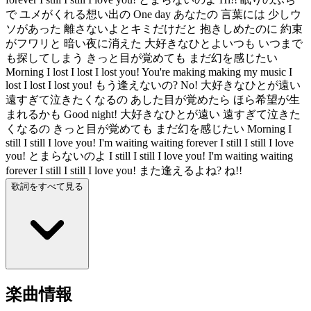
で ユメがくれる想い出の One day あなたの 言葉には 少しウ
ソがあった 離さないよとキミだけだと 抱きしめたのに 約束
がフワリと 暗い夜に消えた 大好きなひとよいつも いつまで
も探してしまう きっと目が覚めても まだ幻を感じたい
Morning I lost I lost I lost you! You're making making my music I
lost I lost I lost you! もう逢えないの? No! 大好きなひとが遠い
遠すぎて泣きたくなるの あした目が覚めたら ほら希望が生
まれるかも Good night! 大好きなひとが遠い 遠すぎて泣きた
くなるの きっと目が覚めても まだ幻を感じたい Morning I
still I still I love you! I'm waiting waiting forever I still I still I love
you! とまらないのよ I still I still I love you! I'm waiting waiting
forever I still I still I love you! また逢えるよね? ね!!
歌詞をすべて見る
楽曲情報