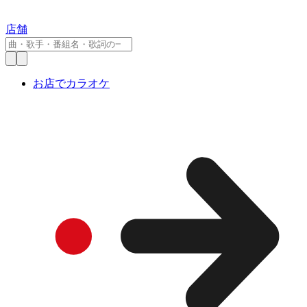
店舗
お店でカラオケ