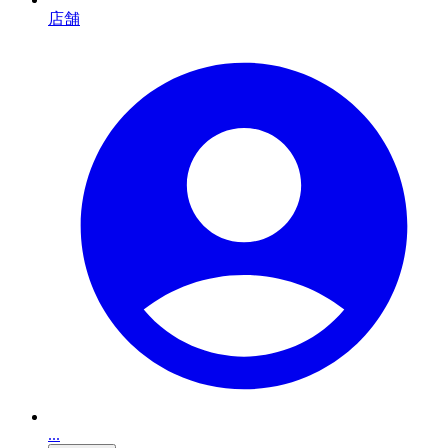
店舗
...