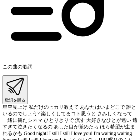
この曲の歌詞
歌詞を贈る
星空見上げ 私だけのヒカリ教えて あなたはいまどこで 誰と
いるのでしょう? 楽しくしてるコト思うと さみしくなって
一緒に観たシネマ ひとりきりで 流す 大好きなひとが遠い 遠
すぎて泣きたくなるの あした目が覚めたら ほら希望が生ま
れるかも Good night! I still I still I love you! I'm waiting waiting
forever I still I still I love you! とまらないのよ Hi!! 眠りのふち