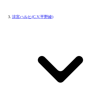
涼宮ハルヒ(C.V.平野綾)