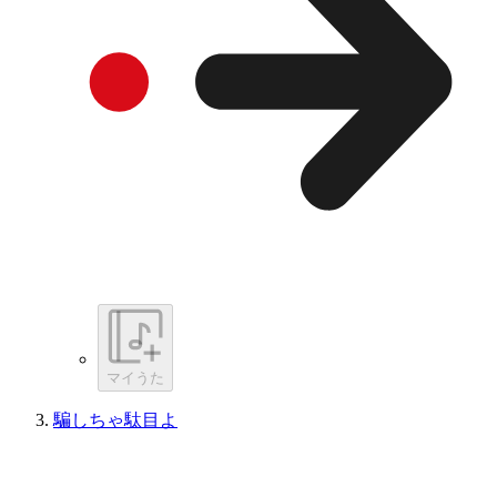
マイうた
騙しちゃ駄目よ