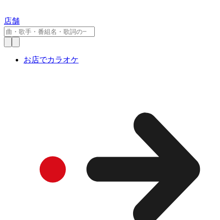
店舗
お店でカラオケ