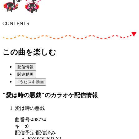
CONTENTS
この曲を楽しむ
配信情報
関連動画
#うたスキ動画
"愛は時の悪戯"
のカラオケ配信情報
愛は時の悪戯
曲番号
:
498734
キー
:
0
配信予定
:
配信済み
JOYSOUND X1