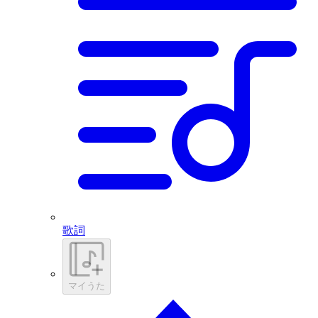
歌詞
マイうた