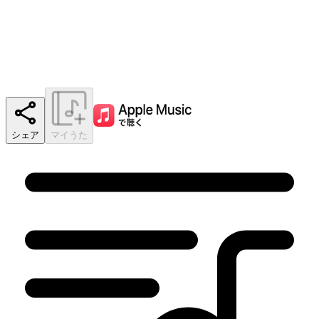
シェア
マイうた