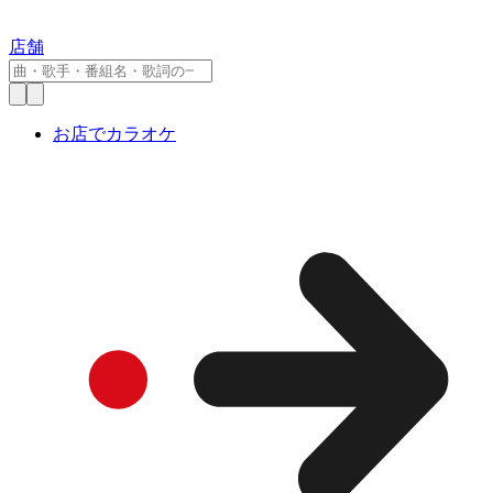
店舗
お店でカラオケ