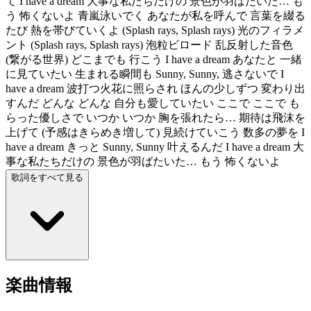
て I have a dream 大事な私たちだけの 景色が羽ばたいた… も
う 怖くないよ 青嵐泳いでく あなたが私を呼んで 言葉を綴る
たび 熱を帯びていくよ (Splash rays, Splash rays) 光のフィラメ
ント (Splash rays, Splash rays) 泡粒ビロード 乱反射した音色
(繋がる世界) どこまでも 行こう I have a dream あなたと 一緒
に見ていたい 生まれる瞬間も Sunny, Sunny, 逃さないで I
have a dream 波打つ火花に照らされ ほんの少しずつ 変わり出
すんだ どんな どんな 自分も愛していたい ここで ここで も
らった優しさで いつか いつか 胸を張れたら… 期待は飛沫を
上げて (予感はきらめき増して) 見続けていこう 数多の夢を I
have a dream きっと Sunny, Sunny 叶えるんだ I have a dream 大
事な私たちだけの 景色が羽ばたいた… もう 怖くないよ
歌詞をすべて見る
楽曲情報