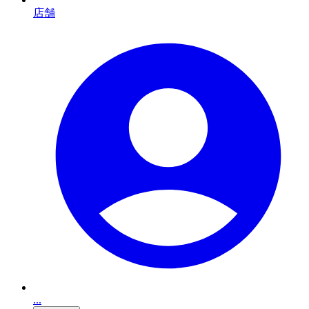
店舗
...