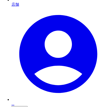
店舗
...