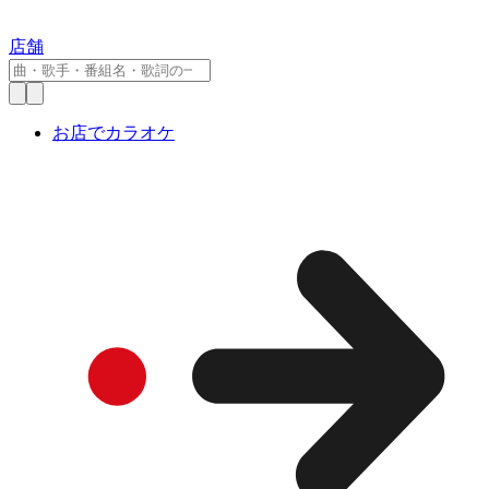
店舗
お店でカラオケ