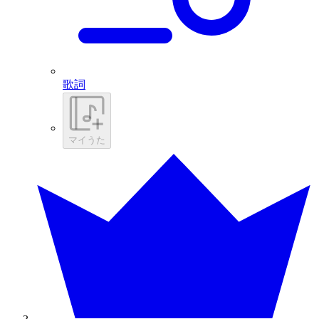
歌詞
マイうた