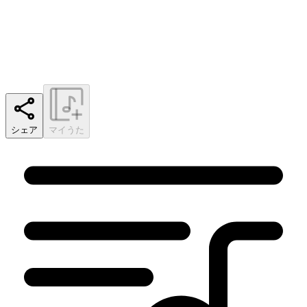
シェア
マイうた