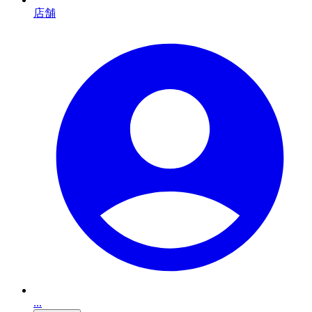
店舗
...