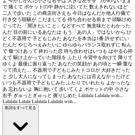
よ 今かじかんだ小さな右手は 大きな左手を つかめないまま
で 痛くて ポケットの中 静かに泣いてた 数えきれないほど
二人で歩いた この商店街さえも 今日はなんだか他人行儀で
行き交う喧騒が こだましてる 待ち合わせる前まで 頭駆けめ
ぐってた 「聞きたいこと」などすべて 無意味だとわかった
んだ 目の前にいるあなたは もう「あの人」ではないから ひ
どく不器用で 子どもじみた あなたを本当は1番 許せずにい
たんだ やじろべえみたいに ゆらゆらバランス取れずに 転ん
で 傷つけあって 終わった恋 待ち合わせはいつも はやる心抑
えて 駆け上がっていた階段を ふたり 今背中を向けて 降りて
ゆくよ 最後に振り返った あなたの笑顔が あの頃と一瞬 重な
って消えた… 不器用で子どもじみたトコロが 大好きだった
と 少し大人になってしまった あなたには言えなかったけど
いつも不器用で子どもじみた ふたりでいれたら よかったな
あ 忘れないよ 胸に抱いて 歩いてくよ ポケットの中 小さな
右手 ぎゅっとぎゅっと 握りしめた Lalalala Lalalala woh...
Lalalala Lalala Lalalala Lalalala woh...
歌詞をすべて見る