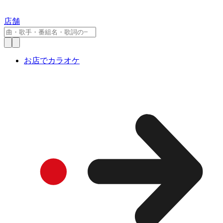
店舗
お店でカラオケ