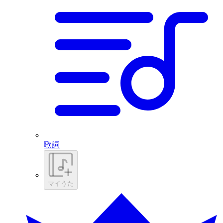
歌詞
マイうた