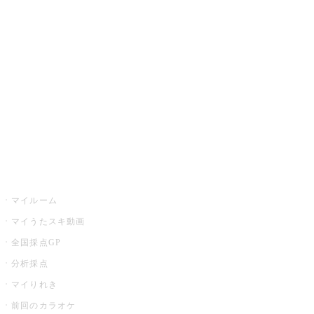
カラオケ楽曲・歌詞検索
カラオケ店舗検索
全国カラオケ大会
イベント・キャンペーン
うたスキ
マイルーム
マイうたスキ動画
全国採点GP
分析採点
マイりれき
前回のカラオケ