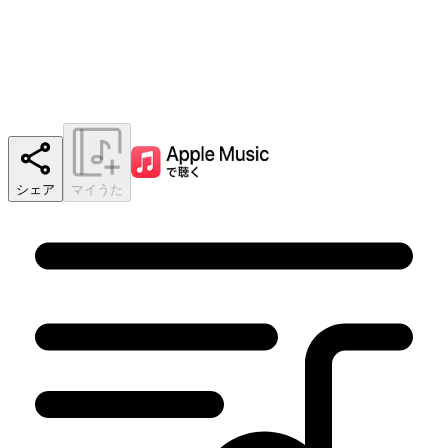
シェア
マイうた