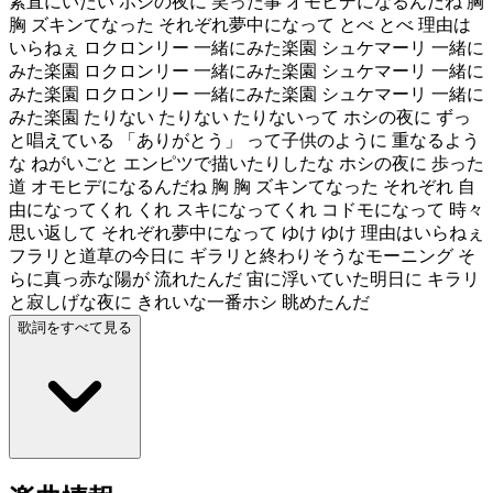
素直にいたい ホシの夜に 笑った事 オモヒデになるんだね 胸
胸 ズキンてなった それぞれ夢中になって とべ とべ 理由は
いらねぇ ロクロンリー 一緒にみた楽園 シュケマーリ 一緒に
みた楽園 ロクロンリー 一緒にみた楽園 シュケマーリ 一緒に
みた楽園 ロクロンリー 一緒にみた楽園 シュケマーリ 一緒に
みた楽園 たりない たりない たりないって ホシの夜に ずっ
と唱えている 「ありがとう」 って子供のように 重なるよう
な ねがいごと エンピツで描いたりしたな ホシの夜に 歩った
道 オモヒデになるんだね 胸 胸 ズキンてなった それぞれ 自
由になってくれ くれ スキになってくれ コドモになって 時々
思い返して それぞれ夢中になって ゆけ ゆけ 理由はいらねぇ
フラリと道草の今日に ギラリと終わりそうなモーニング そ
らに真っ赤な陽が 流れたんだ 宙に浮いていた明日に キラリ
と寂しげな夜に きれいな一番ホシ 眺めたんだ
歌詞をすべて見る