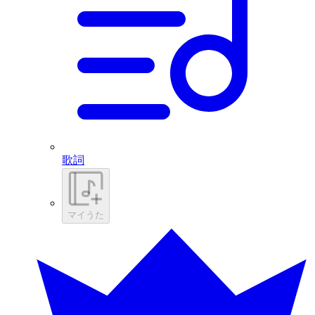
歌詞
マイうた