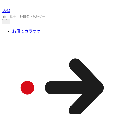
店舗
お店でカラオケ