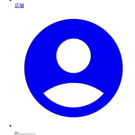
店舗
...