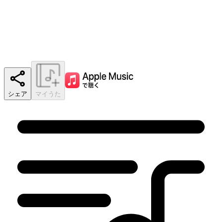
シェア
マイうた