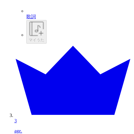
歌詞
マイうた
3
age.