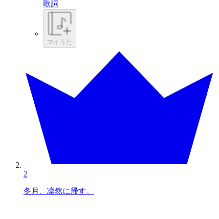
歌詞
マイうた
2
冬月、凛然に帰す。