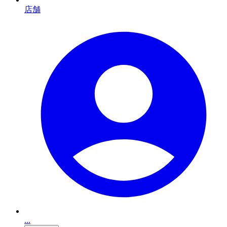
店舗
...