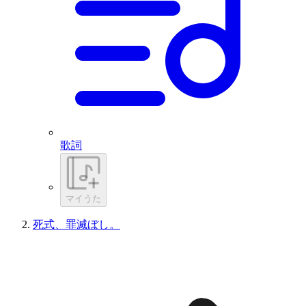
歌詞
マイうた
死式、罪滅ぼし。