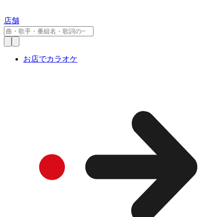
店舗
お店でカラオケ