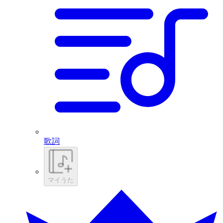
歌詞
マイうた