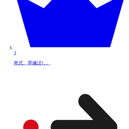
3
死式、罪滅ぼし。