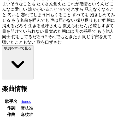
まいそうなことも たくさん覚えた これが感情というんだ こ
んなに愛しい 誰かがいること 涙でそれすら 見えなくなるこ
と 匂いも 忘れてしまう日もくること すべてを 抱きしめてみ
せる もう名前を呼んでも 声は届かない 振り返りもせず 朝に
消えるだろう 生きる意味さえも 教えられたんだ 眩しすぎて
目を開けていられない 目覚めた朝には 別の惑星で もう他人
同士 何をしてるだろう? それでもときたま 同じ宇宙を見て
聴いたこともない 歌を口ずさむ
歌詞をすべて見る
楽曲情報
歌手名
rionos
作詞
麻枝准
作曲
麻枝准