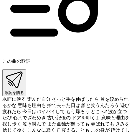
この曲の歌詞
歌詞を贈る
水面に映る 歪んだ自分 そっと手を伸ばしたら 首を絞められ
るかな 意味も理由も 捨て去った日は 誰と笑うんだろう 遊び
疲れたら 今日はバイバイして もう帰ろう どこへ? 波が立つ
たび 心までざわめき 古い記憶の ドアを叩くよ 意味と理由を
探し歩く 泣き叫んで また孤独が襲っても 弄ばれても きみを
信じてゆく こんなに恐くて 震えることも この身が 砕けてし