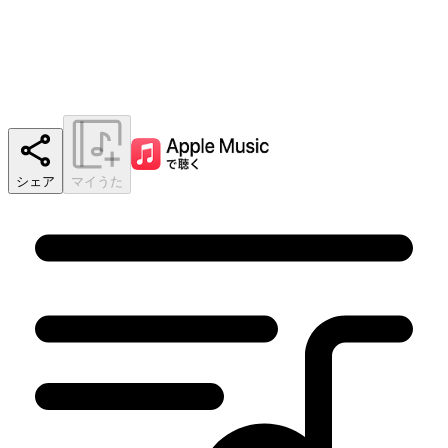
シェア
マイうた