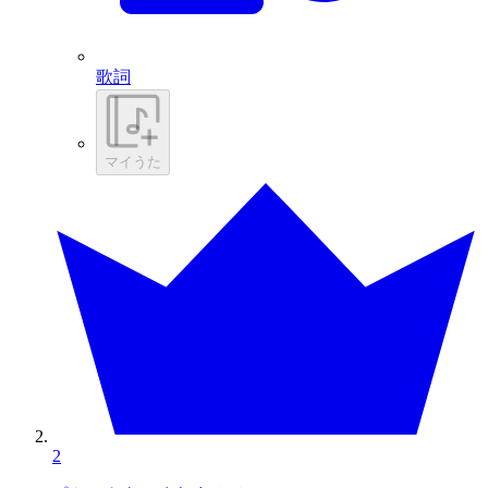
歌詞
マイうた
2