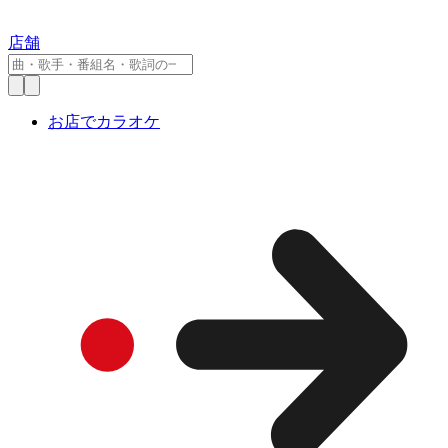
店舗
お店でカラオケ