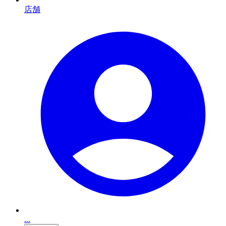
店舗
...