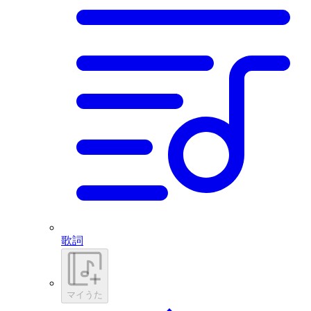
歌詞
マイうた