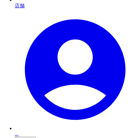
店舗
...