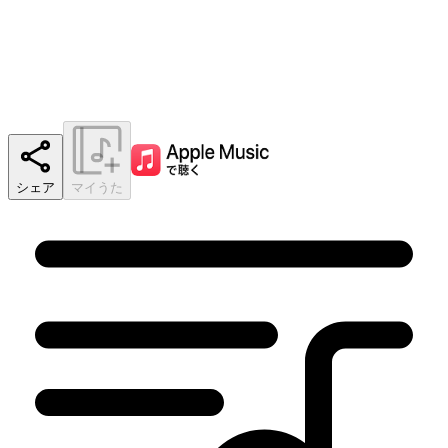
シェア
マイうた