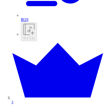
歌詞
マイうた
3