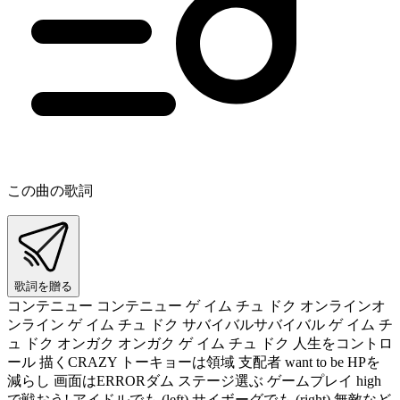
この曲の歌詞
歌詞を贈る
コンテニュー コンテニュー ゲ イム チュ ドク オンラインオ
ンライン ゲ イム チュ ドク サバイバルサバイバル ゲ イム チ
ュ ドク オンガク オンガク ゲ イム チュ ドク 人生をコントロ
ール 描くCRAZY トーキョーは領域 支配者 want to be HPを
減らし 画面はERRORダム ステージ選ぶ ゲームプレイ high
で戦おう! アイドルでも (left) サイボーグでも (right) 無敵など