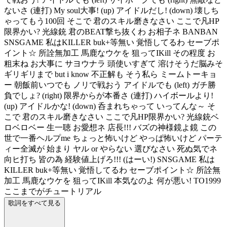
ないさ (連打) My soul大事! (up) アイドルだし! (down) 壊しち
ゃってもう100回 そこで 君のスキル磨きなさい ここで凡HP
限界かい? 光線銃 君のBEAT撃ち抜くわ お相子ネ BANBAN
SNSGAME 私はKILLER buk+等無い 覚悟してるわ セーブポ
イント☆ 所詮無加工 馬鹿なウケを 狙ってIKill その程度 お
粗末ね お大事に サヨウナラ 頭使いすぎて 溶けそうだ脳みそ
ギリギリまで but i know 不正解も そう私ら ミームトーキョ
ー 朝飯前いつでも ノリで戦おう アイドルでも (left) ガチ勝
負でしょ? (right) 限界からが本番さ (連打) ハイボールより!
(up) アイドルかな! (down) 呑まれちゃって いってんな～ そ
こで 君のスキル磨きなさい ここで凡HP限界かい? 光線銃ベ
ロベロベー 生一聴 お愛想ネ 店長!!! バズの神様鏡よ鏡 この
世で一番ヘルプme ちょっと怖いけど やっぱ怖いけど パーテ
ィー全滅が 始まり ヤル or やらない 選びなさい 死ぬ気でネ
向ヒ打ち 皆の為 経験値上げろ!!! (はーい!) SNSGAME 私は
KILLER buk+等無い 覚悟してるわ セーブポイント☆ 所詮無
加工 馬鹿なウケを 狙ってIKill 本気なのよ 何が悪い! TO1999
ここまでがチュートリアル
歌詞をすべて見る