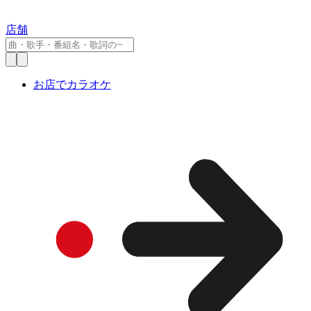
店舗
お店でカラオケ