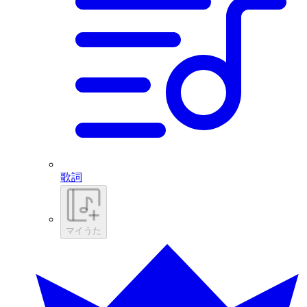
歌詞
マイうた