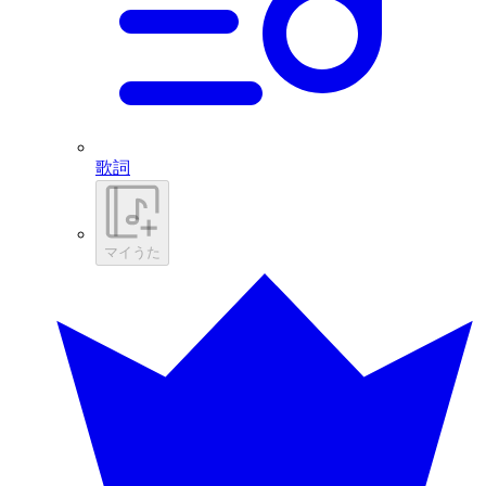
歌詞
マイうた