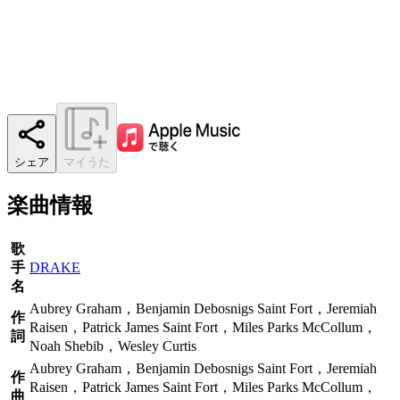
シェア
マイうた
楽曲情報
歌
手
DRAKE
名
Aubrey Graham，Benjamin Debosnigs Saint Fort，Jeremiah
作
Raisen，Patrick James Saint Fort，Miles Parks McCollum，
詞
Noah Shebib，Wesley Curtis
Aubrey Graham，Benjamin Debosnigs Saint Fort，Jeremiah
作
Raisen，Patrick James Saint Fort，Miles Parks McCollum，
曲