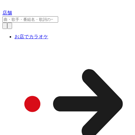
店舗
お店でカラオケ