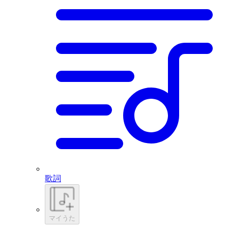
歌詞
マイうた