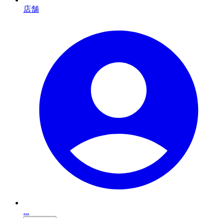
店舗
...