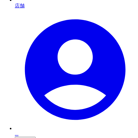
店舗
...