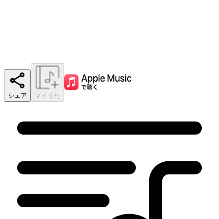
シェア
マイうた