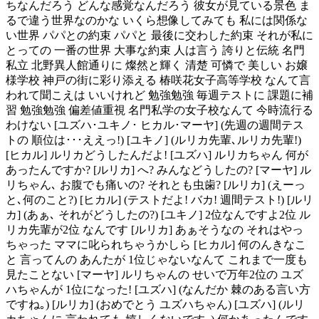
ちなんだろう どんな感覚なんだろう 彼女が見ている景色 ま
るで違う世界なのかな いくら想像してみても 私には関係な
い世界 パパとの約束 パパと 最後に交わした約束 それが私に
とっての 一番の世界 大事な約束 人は言う 誇りと伝統 名門
私立 北野異人館通りに 燦然と輝く 清楚 可憐で 美しい お嬢
様学校 神戸の街に彩り添える 椿咲花女子高等学校 なんて言
われて聞こえは いいけれど 勉強勉強 毎週テストに 課題に補
習 勉強勉強 偏差値重視 名門私学の女子校なんて 今時流行る
わけない [ユズハ･ユキノ･ ヒカル･マーヤ] (先週の週間テス
トの 順位は･･･ええっ!) [ユキノ] (ルリカ先輩､ルリカ先輩!)
[ヒカル] ルリカどうしたんだよ! [ユズハ] ルリカちゃん 何が
あったんですか? [ルリカ] へ? みんなどうしたの? [マーヤ] ル
リちゃん､ お腹でも痛いの? それとも虫歯? [ルリカ] (えーっ
と､何のこと?) [ヒカル] (テストだよ! バカ! 週間テスト!) [ルリ
カ] (あぁ､ それがどうしたの?) [ユキノ] 2位なんですよ2位 ル
リカ先輩が2位 なんです [ルリカ] あぁそうなの それはやっ
ちゃった ママに叱られちゃうかしら [ヒカル] 何のんきなこ
と 言ってんの あんたが 1位じゃないなんて これまで一度も
見たことない [マーヤ] ルリちゃんの せいで万年2位の ユズ
ハちゃんが 1位になった! [ユズハ] (なんだか 棘のある言い方
ですね｡) [ルリカ] (おめでとう ユズハちゃん) [ユズハ] (ルリ