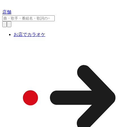
店舗
お店でカラオケ