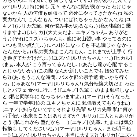
カちゃんに 言われても 嬉しくないです｡) 何かあったんです
か? [ルリカ] 特に何も 元々 そんなに頭が良かった わけじゃ
ないから 人の何倍も頑張って 必死にやってきたからね 私の
実力なんて こんなもん ついにばれちゃったか なんてね [ユ
キノ] (ルリカ先輩､ 何か悩み事があるなら､) (私が相談に 乗
りますよ｡) [ルリカ] (大丈夫だよ､ ユキノちゃん｡ ありがと
う｡) (それにユズハちゃんも､ 他に沢山習い事 やってるのに
いつも良い点だし､) (いつ1位になっても 不思議じゃ なかっ
たんだから｡) (私の実力は こんなもん､ これまでが上手く 行
き過ぎてただけだよ｡) [ユズハ] (ルリカちゃん･･･｡) [ヒカル]
(まぁ､本人が こう言ってるんだし､) (あたし達が心配 するこ
とじゃないか｡) (この際 なんか新しいことでも 始めてみた
ら?) (あ､もうこんな時間､ バスケ部の県予選 近いから行く
わ｡ じゃあな!) [マーヤ] (ルリちゃん!) 気分転換大切だよ わた
しとパフェ 食べに行こう! [ユキノ] 先輩 このまま勉強しない
と (私と同学年に なっちゃいますよ｡) [マーヤ] (そうなった
ら 一年で学年1位の ユキノちゃんに 勉強教えてもらうね｡)
[ユキノ] (知らないです!) それより先輩 ルリカ先輩 私に何か
お手伝い 出来ることはありますか? [ルリカ] 二人ともありが
とう (私これから 塾だから･･･) [ユキノ] (先輩､ たまには気分
転換も してくださいね｡) [マーヤ] (ルリちゃん､ また明日ね
ー!) [ユズハ] (ルリカちゃん､ 本当に大丈夫?) [ルリカ] (ユズハ