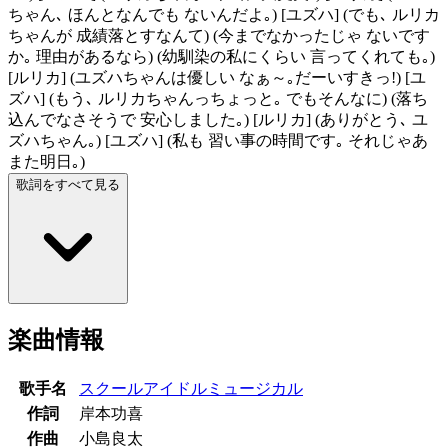
ちゃん､ ほんとなんでも ないんだよ｡) [ユズハ] (でも､ ルリカ
ちゃんが 成績落とすなんて) (今までなかったじゃ ないです
か｡ 理由があるなら) (幼馴染の私にくらい 言ってくれても｡)
[ルリカ] (ユズハちゃんは優しい なぁ～｡だーいすきっ!) [ユ
ズハ] (もう､ ルリカちゃんっちょっと｡ でもそんなに) (落ち
込んでなさそうで 安心しました｡) [ルリカ] (ありがとう､ ユ
ズハちゃん｡) [ユズハ] (私も 習い事の時間です｡ それじゃあ
また明日｡)
歌詞をすべて見る
楽曲情報
歌手名
スクールアイドルミュージカル
作詞
岸本功喜
作曲
小島良太