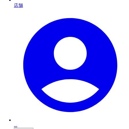
店舗
...