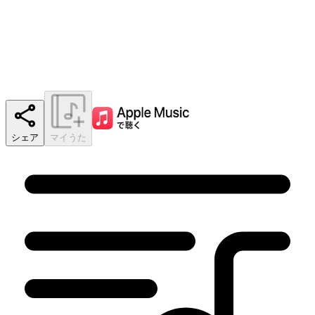
シェア
マイうた