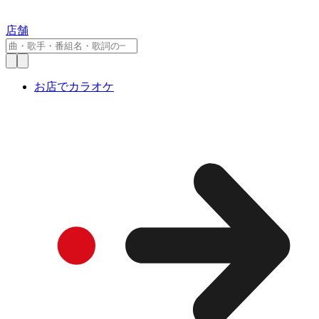
店舗
お店でカラオケ