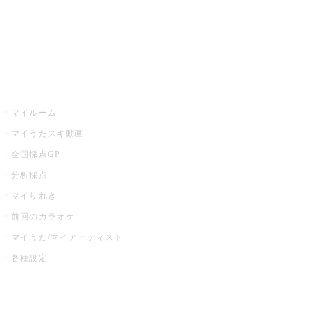
全国カラオケ大会
イベント・キャンペーン
うたスキ
マイルーム
マイうたスキ動画
全国採点GP
分析採点
マイりれき
前回のカラオケ
マイうた/マイアーティスト
各種設定
お店でカラオケ