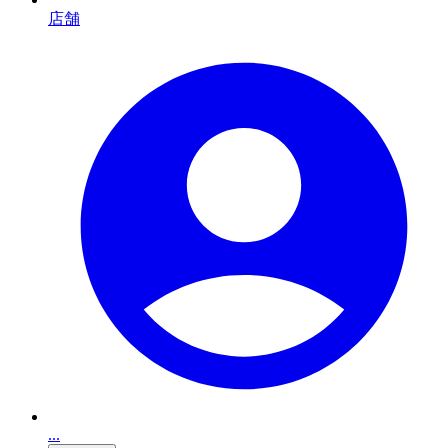
店舗
...