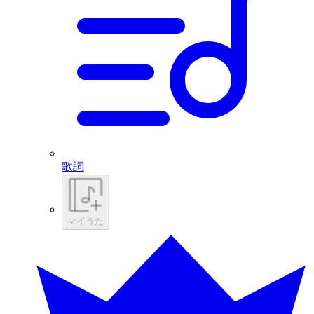
歌詞
マイうた