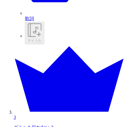
歌詞
マイうた
3