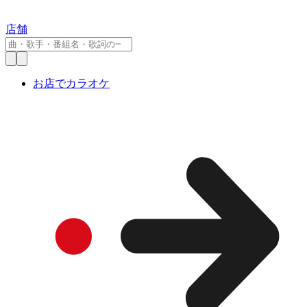
店舗
お店でカラオケ