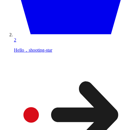
2
Hello，shooting-star