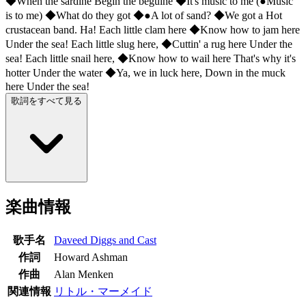
◆When the sardine Begin the beguine ◆It's music to me (●Music
is to me) ◆What do they got ◆●A lot of sand? ◆We got a Hot
crustacean band. Ha! Each little clam here ◆Know how to jam here
Under the sea! Each little slug here, ◆Cuttin' a rug here Under the
sea! Each little snail here, ◆Know how to wail here That's why it's
hotter Under the water ◆Ya, we in luck here, Down in the muck
here Under the sea!
歌詞をすべて見る
楽曲情報
歌手名
Daveed Diggs and Cast
作詞
Howard Ashman
作曲
Alan Menken
関連情報
リトル・マーメイド