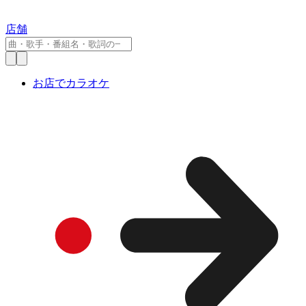
店舗
お店でカラオケ