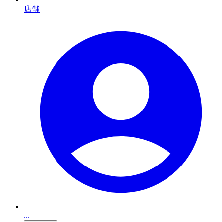
店舗
...