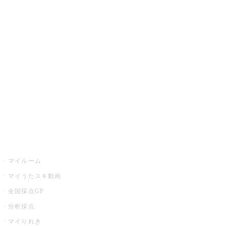
JOYSOUND.comトップ
カラオケ楽曲・歌詞検索
カラオケ店舗検索
全国カラオケ大会
イベント・キャンペーン
うたスキ
マイルーム
マイうたスキ動画
全国採点GP
分析採点
マイりれき