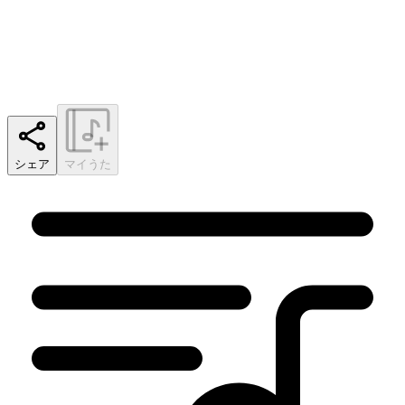
シェア
マイうた