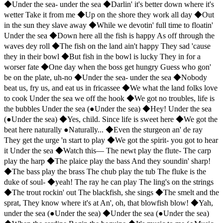
◆Under the sea- under the sea ◆Darlin' it's better down where it's
wetter Take it from me ◆Up on the shore they work all day ◆Out
in the sun they slave away ◆While we devotin' full time to floatin'
Under the sea ◆Down here all the fish is happy As off through the
waves dey roll ◆The fish on the land ain't happy They sad 'cause
they in their bowl ◆But fish in the bowl is lucky They in for a
worser fate ◆One day when the boss get hungry Guess who gon'
be on the plate, uh-no ◆Under the sea- under the sea ◆Nobody
beat us, fry us, and eat us in fricassee ◆We what the land folks love
to cook Under the sea we off the hook ◆We got no troubles, life is
the bubbles Under the sea (●Under the sea) ◆Hey! Under the sea
(●Under the sea) ◆Yes, child. Since life is sweet here ◆We got the
beat here naturally ●Naturally... ◆Even the sturgeon an' de ray
They get the urge 'n start to play ◆We got the spirit- you got to hear
it Under the sea ◆Watch this― The newt play the flute- The carp
play the harp ◆The plaice play the bass And they soundin' sharp!
◆The bass play the brass The chub play the tub The fluke is the
duke of soul- ◆yeah! The ray he can play The ling's on the strings
◆The trout rockin' out The blackfish, she sings ◆The smelt and the
sprat, They know where it's at An', oh, that blowfish blow! ◆Yah,
under the sea (●Under the sea) ◆Under the sea (●Under the sea)