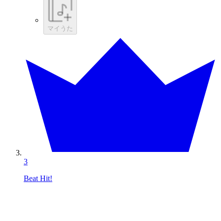
マイうた
3
Beat Hit!