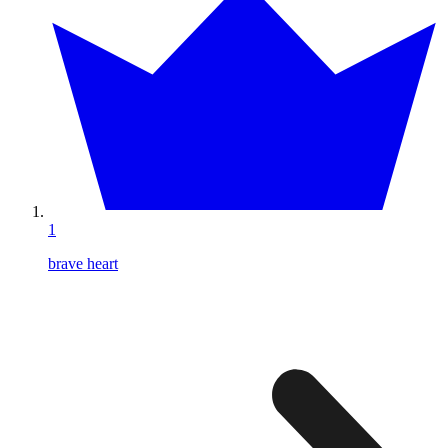
1
brave heart