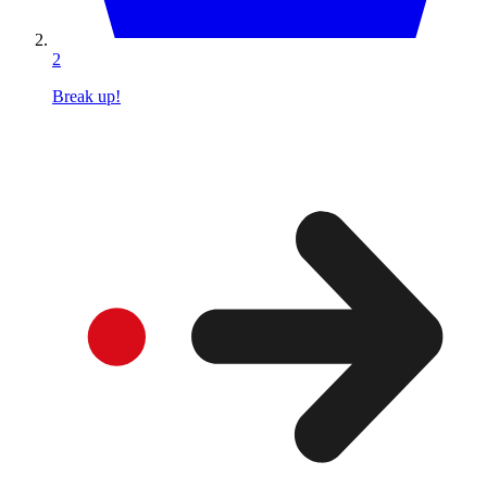
2
Break up!