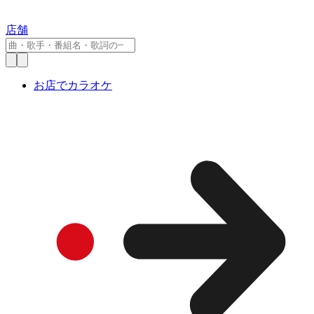
店舗
お店でカラオケ