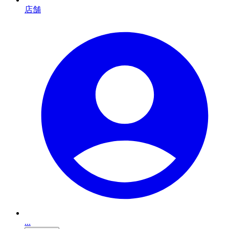
店舗
...