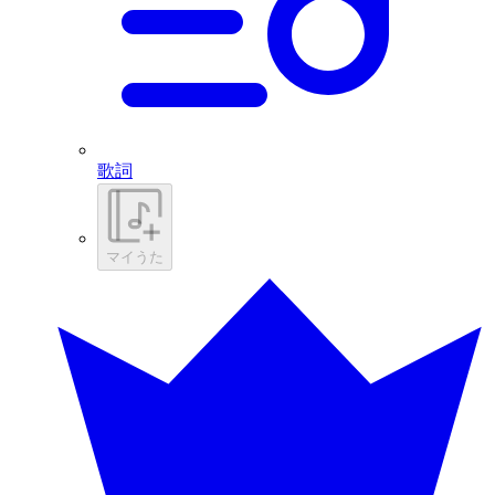
歌詞
マイうた