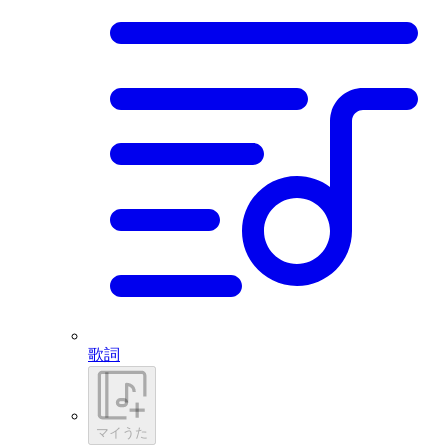
歌詞
マイうた