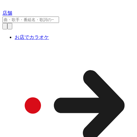
店舗
お店でカラオケ