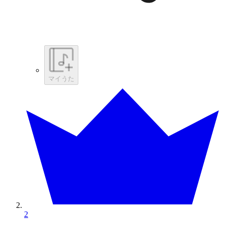
マイうた
2