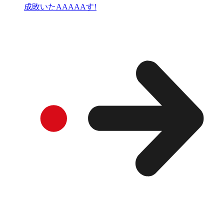
成敗いたAAAAAす!