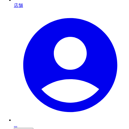
店舗
...