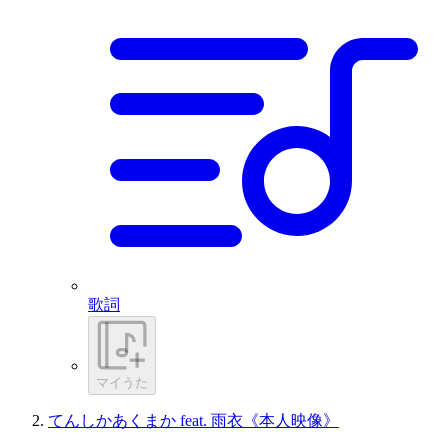
歌詞
マイうた
てんしかあくまか feat. 雨衣《本人映像》