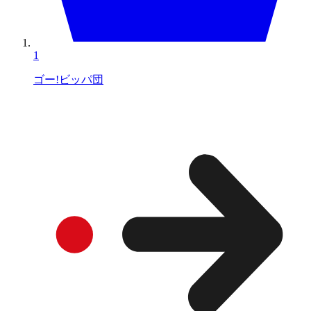
1
ゴー!ビッパ団