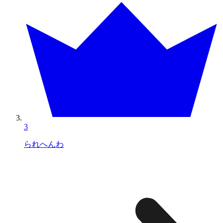
3
られへんわ