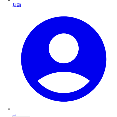
店舗
...