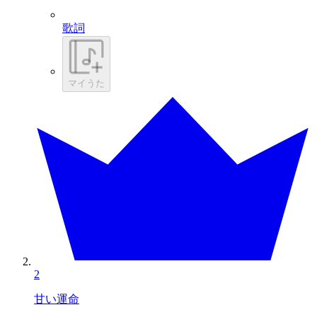
歌詞
マイうた
2
甘い運命