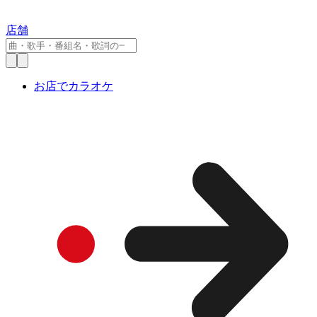
店舗
お店でカラオケ