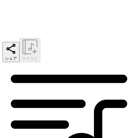
シェア
マイうた