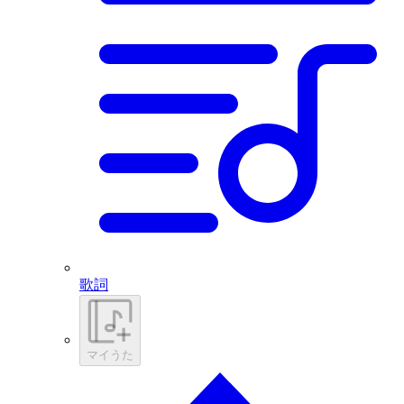
歌詞
マイうた