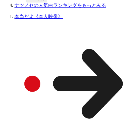
ナツノセの人気曲ランキングをもっとみる
本当だよ《本人映像》