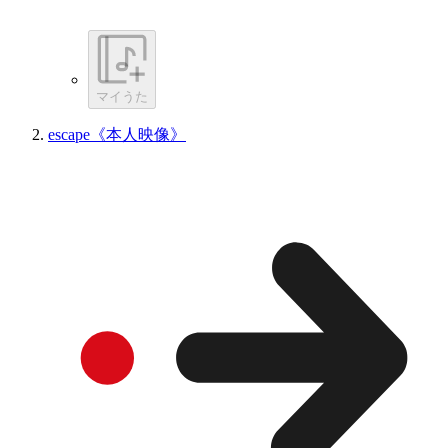
マイうた
escape《本人映像》