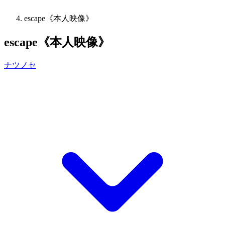
escape《本人映像》
escape《本人映像》
ナツノセ