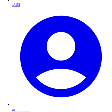
店舗
...