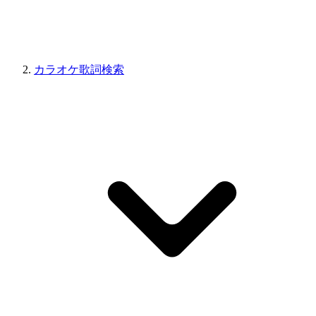
カラオケ歌詞検索