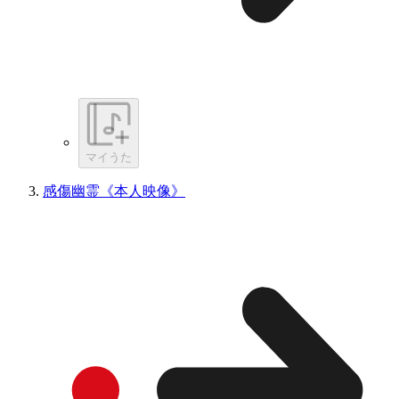
マイうた
感傷幽霊《本人映像》