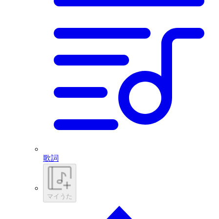
歌詞
マイうた