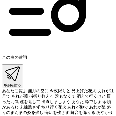
この曲の歌詞
歌詞を贈る
あなたご覧よ 無月の空に 今夜限りと 見上げた花火 あれが牡
丹で あれが菊 指折り数える 遑もなくて 消えて行くけど 貰
った元気 踵を返して 出直しましょう あなた 粋でしょ 余韻
があるわ 未練残さず 散り行く花火 あれが柳で あれが星 盛
りのまんまの姿を残し 悔いを残さず 舞台を降りる あやかり