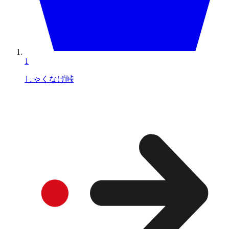
1
しゃくなげ峠