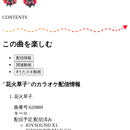
CONTENTS
この曲を楽しむ
配信情報
関連動画
#うたスキ動画
"花火草子"
のカラオケ配信情報
花火草子
曲番号
:
620889
キー
:
0
配信予定
:
配信済み
JOYSOUND X1