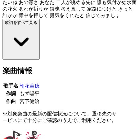
たいね あの潔さ あなた 二人が眺める先に 誰も気付かぬ水面
の花火 あれが祈りか 鎮魂 考え直して 家路につけと きっと
誰かが 背中を押して 勇気をくれたと 信じてみましょ
歌詞をすべて見る
楽曲情報
歌手名
朝花美穂
作詞
もず唱平
作曲
宮下健治
※対象楽曲の最新の配信状況について、遷移先のサ
ービスにて十分にご確認のうえでご利用ください。