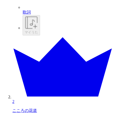
歌詞
マイうた
2
こころの花道