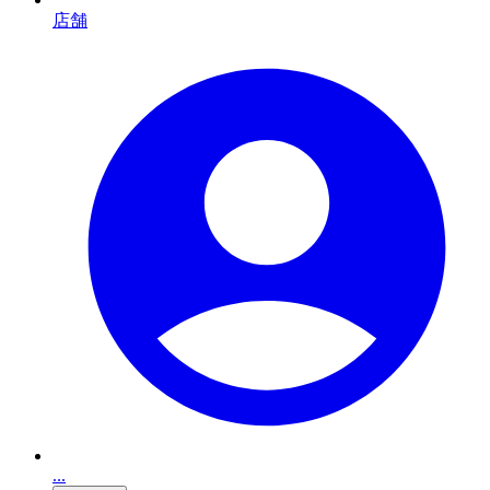
店舗
...