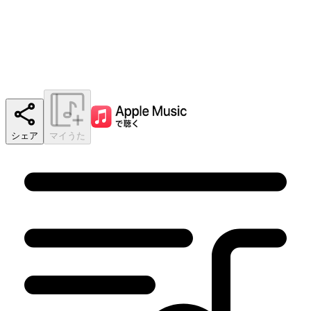
シェア
マイうた