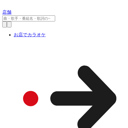
店舗
お店でカラオケ