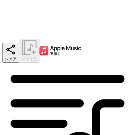
シェア
マイうた