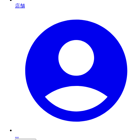
店舗
...