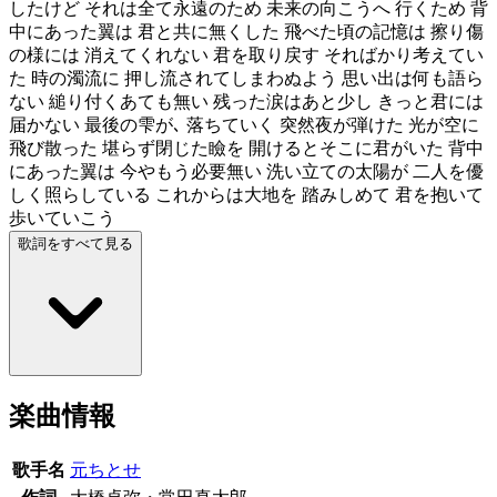
したけど それは全て永遠のため 未来の向こうへ 行くため 背
中にあった翼は 君と共に無くした 飛べた頃の記憶は 擦り傷
の様には 消えてくれない 君を取り戻す そればかり考えてい
た 時の濁流に 押し流されてしまわぬよう 思い出は何も語ら
ない 縋り付くあても無い 残った涙はあと少し きっと君には
届かない 最後の雫が､ 落ちていく 突然夜が弾けた 光が空に
飛び散った 堪らず閉じた瞼を 開けるとそこに君がいた 背中
にあった翼は 今やもう必要無い 洗い立ての太陽が 二人を優
しく照らしている これからは大地を 踏みしめて 君を抱いて
歩いていこう
歌詞をすべて見る
楽曲情報
歌手名
元ちとせ