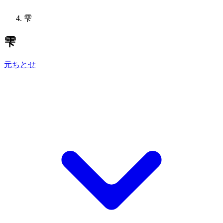
雫
雫
元ちとせ