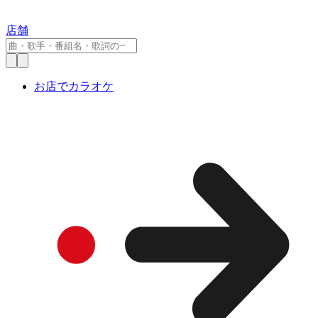
店舗
お店でカラオケ