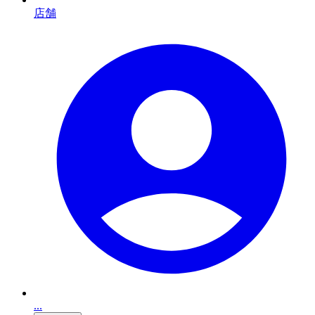
店舗
...