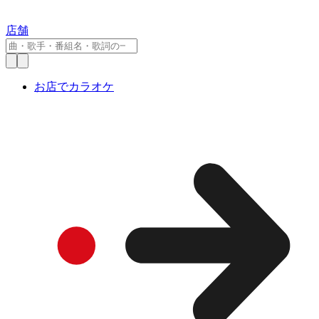
店舗
お店でカラオケ