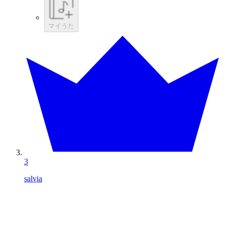
マイうた
3
salvia