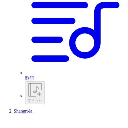
歌詞
マイうた
Shangri-la