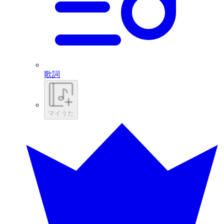
歌詞
マイうた