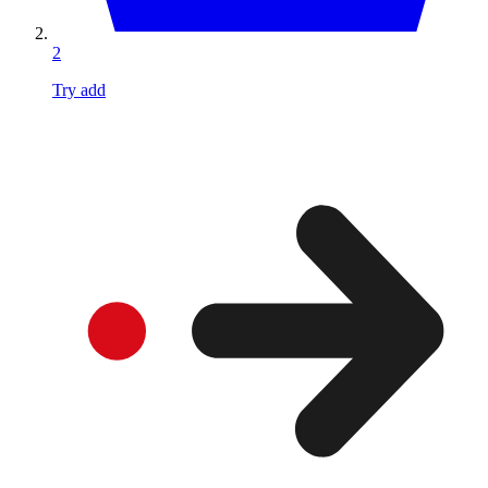
2
Try add