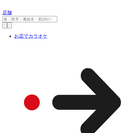
店舗
お店でカラオケ