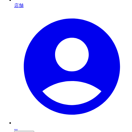
店舗
...