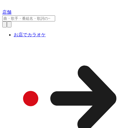
店舗
お店でカラオケ