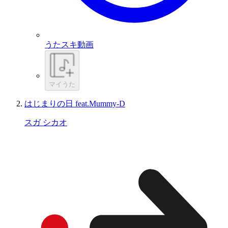
うたスキ動画
マイうた
はじまりの日 feat.Mummy-D
スガ シカオ