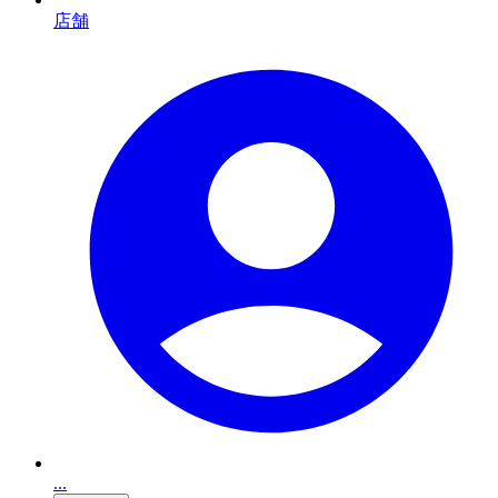
店舗
...