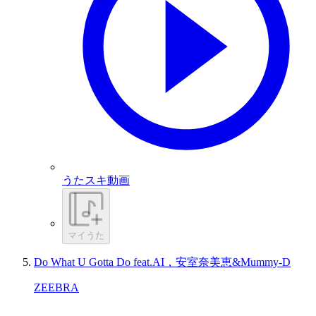
うたスキ動画
マイうた
Do What U Gotta Do feat.AI，安室奈美恵&Mummy-D
ZEEBRA