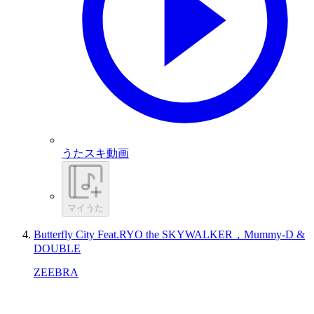
うたスキ動画
マイうた
Butterfly City Feat.RYO the SKYWALKER，Mummy-D &
DOUBLE
ZEEBRA