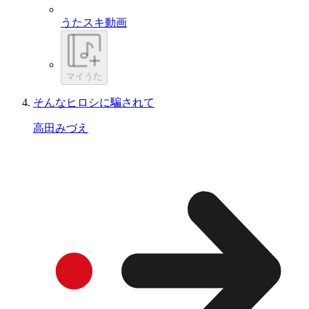
うたスキ動画
マイうた
そんなヒロシに騙されて
高田みづえ