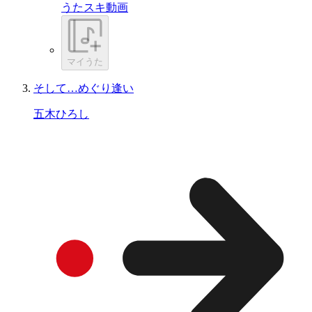
うたスキ動画
マイうた
そして…めぐり逢い
五木ひろし