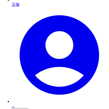
店舗
...