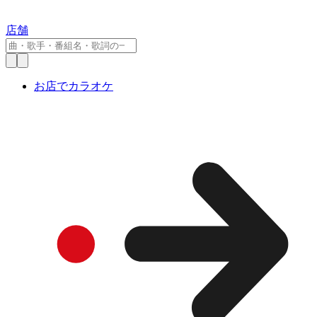
店舗
お店でカラオケ