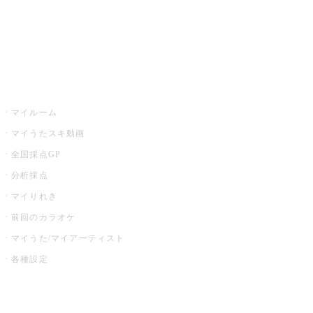
全国カラオケ大会
イベント・キャンペーン
うたスキ
マイルーム
マイうたスキ動画
全国採点GP
分析採点
マイりれき
前回のカラオケ
マイうた/マイアーティスト
各種設定
お店でカラオケ