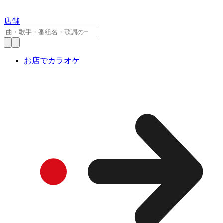
店舗
お店でカラオケ