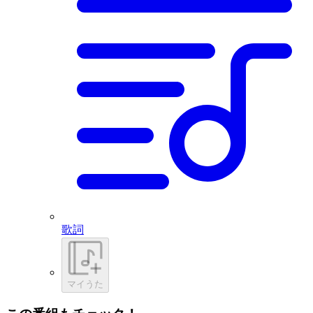
歌詞
マイうた