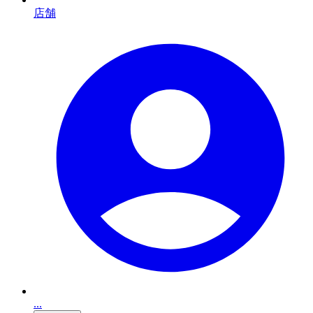
店舗
...