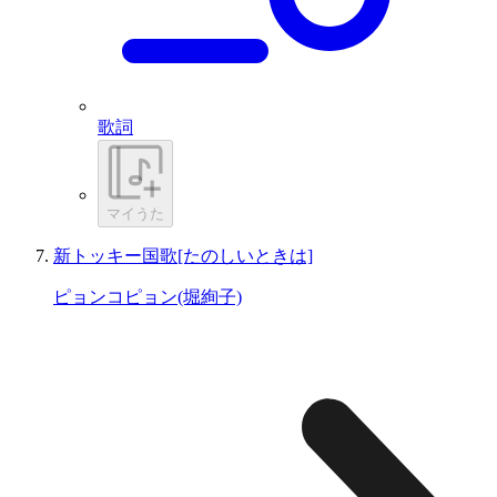
歌詞
マイうた
新トッキー国歌[たのしいときは]
ピョンコピョン(堀絢子)