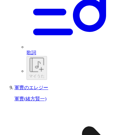
歌詞
マイうた
軍曹のエレジー
軍曹(緒方賢一)