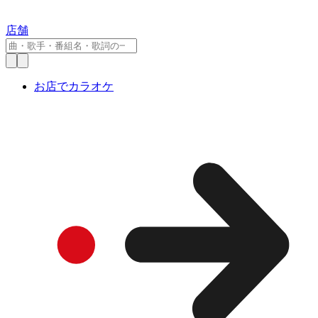
店舗
お店でカラオケ