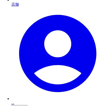
店舗
...