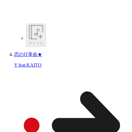
マイうた
恋のIT革命★
Y feat.KAITO