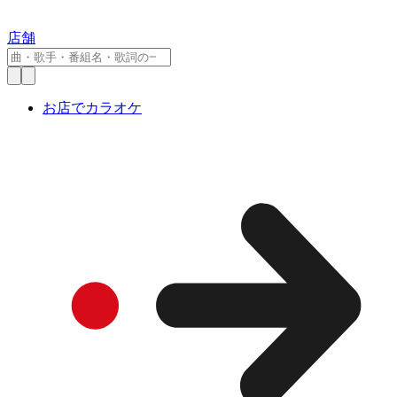
店舗
お店でカラオケ