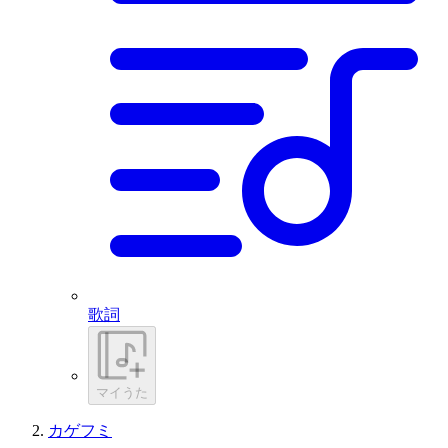
歌詞
マイうた
カゲフミ