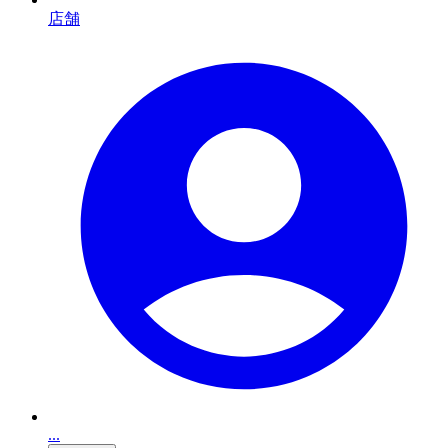
店舗
...