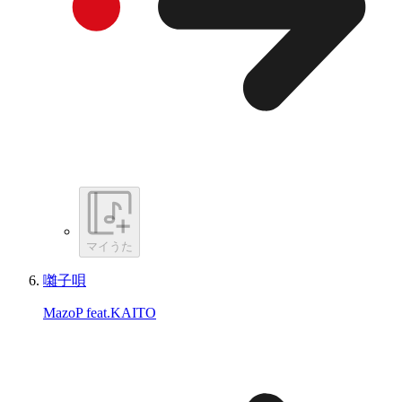
マイうた
囃子唄
MazoP feat.KAITO