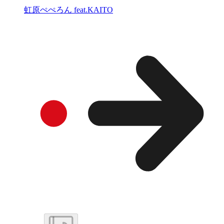
虹原ぺぺろん feat.KAITO