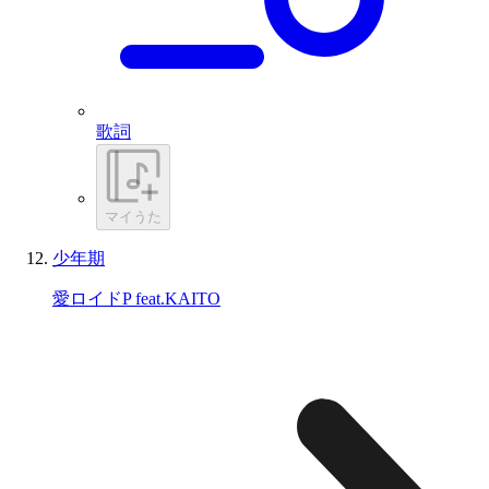
歌詞
マイうた
少年期
愛ロイドP feat.KAITO