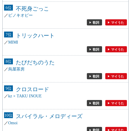
6
不死身ごっこ
ピノキオピー
歌詞
マイうた
7
トリックハート
MIMI
歌詞
マイうた
8
たびだちのうた
烏屋茶房
歌詞
マイうた
9
クロスロード
kz × TAKU INOUE
歌詞
マイうた
10
スパイラル・メロディーズ
Omoi
歌詞
マイうた