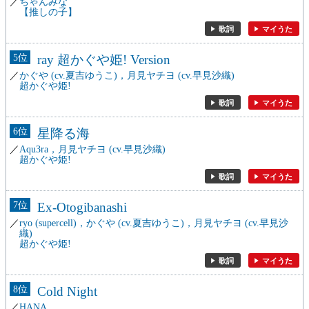
ちゃんみな
【推しの子】
歌詞
マイうた
5
ray 超かぐや姫! Version
かぐや (cv.夏吉ゆうこ)，月見ヤチヨ (cv.早見沙織)
超かぐや姫!
歌詞
マイうた
6
星降る海
Aqu3ra，月見ヤチヨ (cv.早見沙織)
超かぐや姫!
歌詞
マイうた
7
Ex-Otogibanashi
ryo (supercell)，かぐや (cv.夏吉ゆうこ)，月見ヤチヨ (cv.早見沙
織)
超かぐや姫!
歌詞
マイうた
8
Cold Night
HANA