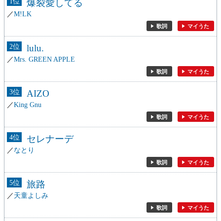
1
爆裂愛してる
M!LK
歌詞
マイうた
2
lulu.
Mrs. GREEN APPLE
歌詞
マイうた
3
AIZO
King Gnu
歌詞
マイうた
4
セレナーデ
なとり
歌詞
マイうた
5
旅路
天童よしみ
歌詞
マイうた