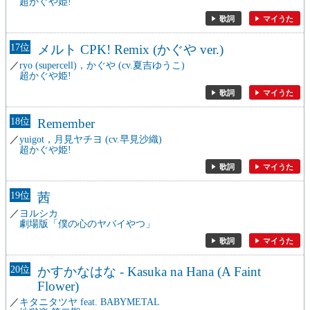
超かぐや姫!
歌詞
マイうた
17
メルト CPK! Remix (かぐや ver.)
ryo (supercell)，かぐや (cv.夏吉ゆうこ)
超かぐや姫!
歌詞
マイうた
18
Remember
yuigot，月見ヤチヨ (cv.早見沙織)
超かぐや姫!
歌詞
マイうた
19
茜
ヨルシカ
劇場版「僕の心のヤバイやつ」
歌詞
マイうた
20
かすかなはな - Kasuka na Hana (A Faint
Flower)
キタニタツヤ feat. BABYMETAL