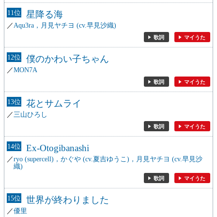
11
星降る海
Aqu3ra，月見ヤチヨ (cv.早見沙織)
歌詞
マイうた
12
僕のかわい子ちゃん
MON7A
歌詞
マイうた
13
花とサムライ
三山ひろし
歌詞
マイうた
14
Ex-Otogibanashi
ryo (supercell)，かぐや (cv.夏吉ゆうこ)，月見ヤチヨ (cv.早見沙
織)
歌詞
マイうた
15
世界が終わりました
優里