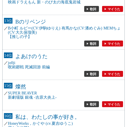
映画ドラえもん 新・のび太の海底鬼岩城
歌詞
マイうた
13
Bのリベンジ
B小町 ルビー(CV:伊駒ゆりえ) 有馬かな(CV:潘めぐみ) MEMちょ
(CV:大久保瑠美)
【推しの子】
歌詞
マイうた
14
よあけのうた
jo0ji
呪術廻戦 死滅回游 前編
歌詞
マイうた
15
燦然
SUPER BEAVER
新劇場版 銀魂 -吉原大炎上-
歌詞
マイうた
16
私は、わたしの事が好き。
HoneyWorks，かぐや (cv.夏吉ゆうこ)