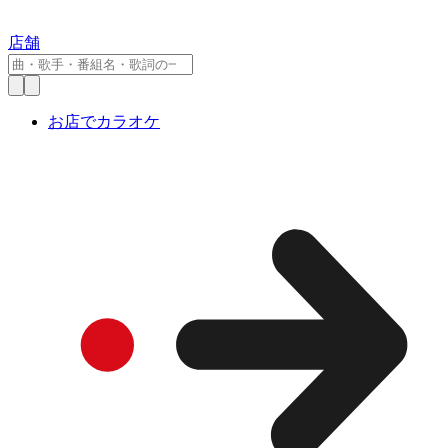
店舗
お店でカラオケ