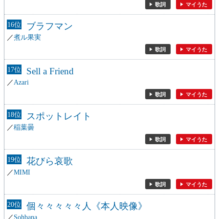
歌詞
マイうた
16
ブラフマン
煮ル果実
歌詞
マイうた
17
Sell a Friend
Azari
歌詞
マイうた
18
スポットレイト
稲葉曇
歌詞
マイうた
19
花びら哀歌
MIMI
歌詞
マイうた
20
個々々々々々人《本人映像》
Sohbana