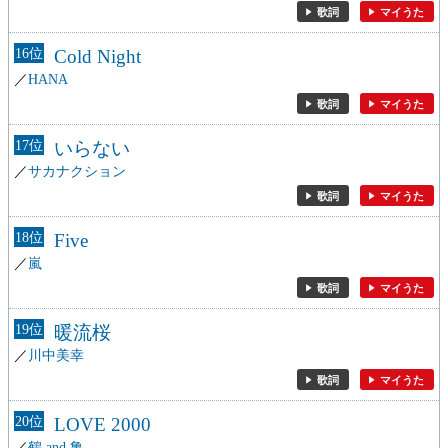
歌詞
マイうた
16
Cold Night
HANA
歌詞
マイうた
17
いらない
サカナクション
歌詞
マイうた
18
Five
嵐
歌詞
マイうた
19
暖流桜
川中美幸
歌詞
マイうた
20
LOVE 2000
鶴 and 亀