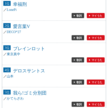
1
幸福刑
LonePi
歌詞
マイうた
2
愛言葉V
DECO*27
歌詞
マイうた
3
ブレインロット
東京真中
歌詞
マイうた
4
デロスサントス
山本
歌詞
マイうた
5
我ら!ゴミ分別団
かてらざわ
歌詞
マイうた