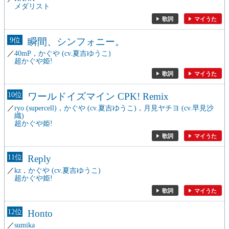
メダリスト
歌詞
マイうた
9
瞬間、シンフォニー。
40mP，かぐや (cv.夏吉ゆうこ)
超かぐや姫!
歌詞
マイうた
10
ワールドイズマイン CPK! Remix
ryo (supercell)，かぐや (cv.夏吉ゆうこ)，月見ヤチヨ (cv.早見沙
織)
超かぐや姫!
歌詞
マイうた
11
Reply
kz，かぐや (cv.夏吉ゆうこ)
超かぐや姫!
歌詞
マイうた
12
Honto
sumika