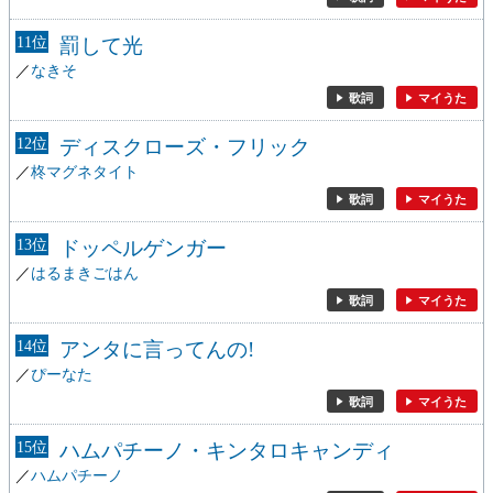
11
罰して光
なきそ
歌詞
マイうた
12
ディスクローズ・フリック
柊マグネタイト
歌詞
マイうた
13
ドッペルゲンガー
はるまきごはん
歌詞
マイうた
14
アンタに言ってんの!
ぴーなた
歌詞
マイうた
15
ハムパチーノ・キンタロキャンディ
ハムパチーノ