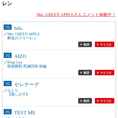
レン
Mrs. GREEN APPLEさんコメント掲載中！
1
lulu.
Mrs. GREEN APPLE
葬送のフリーレン
歌詞
マイうた
2
AIZO
King Gnu
呪術廻戦 死滅回游 前編
歌詞
マイうた
3
セレナーデ
なとり
【推しの子】
歌詞
マイうた
4
TEST ME