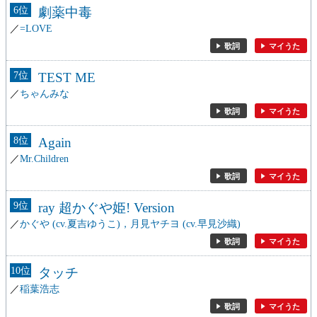
6
劇薬中毒
=LOVE
歌詞
マイうた
7
TEST ME
ちゃんみな
歌詞
マイうた
8
Again
Mr.Children
歌詞
マイうた
9
ray 超かぐや姫! Version
かぐや (cv.夏吉ゆうこ)，月見ヤチヨ (cv.早見沙織)
歌詞
マイうた
10
タッチ
稲葉浩志
歌詞
マイうた