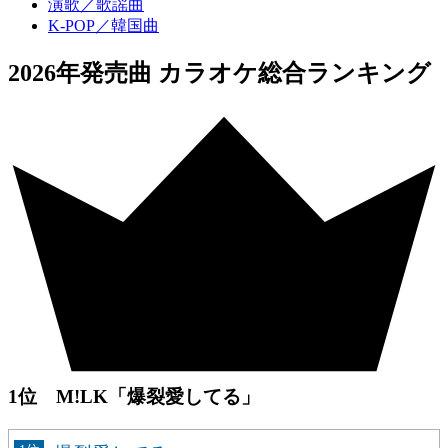
演歌／歌謡曲
K-POP／韓国曲
2026年発売曲 カラオケ総合ランキング
1位 M!LK「爆裂愛してる」