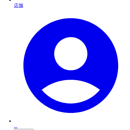
店舗
...