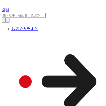
店舗
お店でカラオケ