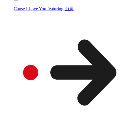
Cause I Love You featuring 山嵐