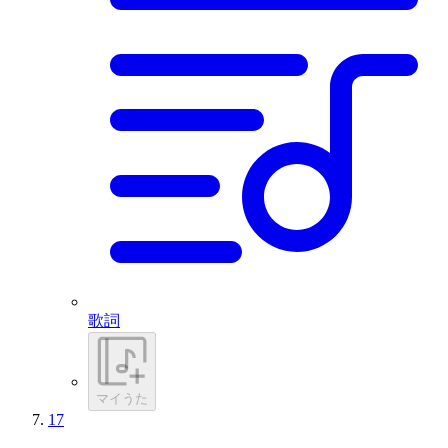
歌詞
マイうた
17