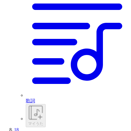
歌詞
マイうた
18