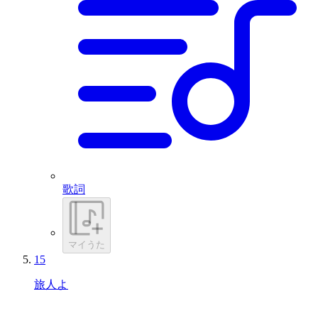
歌詞
マイうた
15
旅人よ