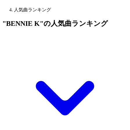
人気曲ランキング
"BENNIE K"の人気曲ランキング